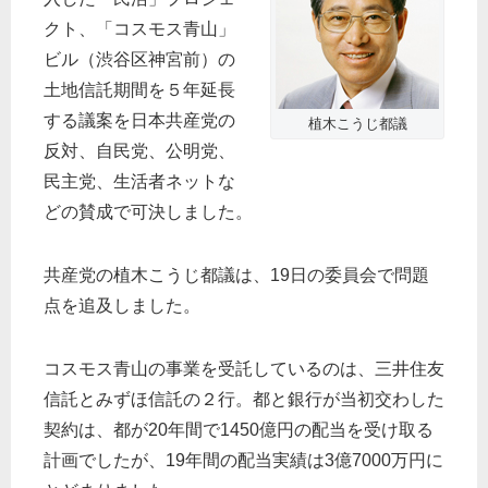
クト、「コスモス青山」
ビル（渋谷区神宮前）の
土地信託期間を５年延長
する議案を日本共産党の
植木こうじ都議
反対、自民党、公明党、
民主党、生活者ネットな
どの賛成で可決しました。
共産党の植木こうじ都議は、19日の委員会で問題
点を追及しました。
コスモス青山の事業を受託しているのは、三井住友
信託とみずほ信託の２行。都と銀行が当初交わした
契約は、都が20年間で1450億円の配当を受け取る
計画でしたが、19年間の配当実績は3億7000万円に