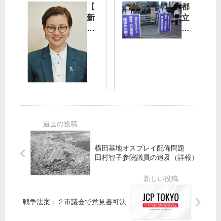
れ
都
【
都
て
宮
新
立
初
け
春
・
め
ん
随
公
て
じ
想
社
」
氏
】
病
戦
が
新
院
争
大
し
独
法
健
き
法
案
闘
出
化
反
／
会
や
対
市
い
め
に
民
今
よ
反
・
年
／
横田基地オスプレイ配備問題
響
野
田村智子参院議員の追及（詳報）
も
都
党
～
議
の
池
会
共
内
き
闘
沙
ょ
戦争法案：２市議会で意見書可決
発
織
う