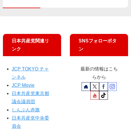
展
・
開
前
会
衆
院
革
議
新
員
都
政
日本共産党関連リ
SNSフォローボタ
の
ンク
ン
会
が
宣
JCP TOKYO チャ
最新の情報はこち
伝
ンネル
らから
JCP Movie
日本共産党東京都
議会議員団
しんぶん赤旗
日本共産党中央委
員会