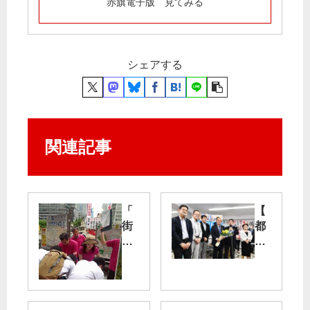
赤旗電子版 見てみる
シェアする
関連記事
「
【
街
都
頭
知
署
事
名
選
生
】
ま
宇