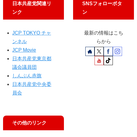
声
人
日本共産党関連リ
SNSフォローボタ
も
生
ンク
ン
／
倉
科
JCP TOKYO チャ
最新の情報はこち
カ
ンネル
らから
ナ
さ
JCP Movie
ん
日本共産党東京都
議会議員団
しんぶん赤旗
日本共産党中央委
員会
その他のリンク