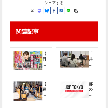
シェアする
関連記事
【
「
日
共
曜
産
版
党
２
推
月
し
【
都
16
」
豊
の
日
広
洲
道
号
げ
新
路
】
よ
市
計
羽
う