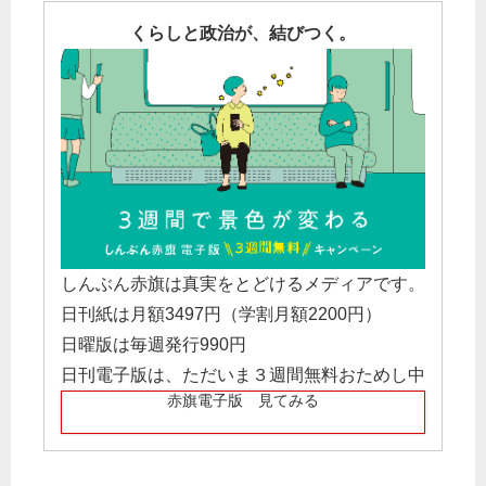
くらしと政治が、結びつく。
しんぶん赤旗は真実をとどけるメディアです。
日刊紙は月額3497円（学割月額2200円）
日曜版は毎週発行990円
日刊電子版は、ただいま３週間無料おためし中
赤旗電子版 見てみる