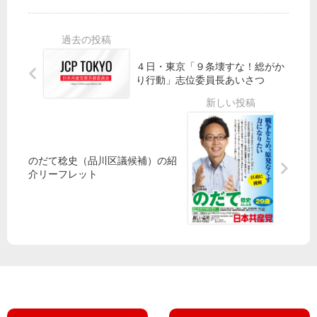
場
画
田
】
「
新
東
積
商
ル
京
み
店
ー
ボ
４日・東京「９条壊すな！総がか
荷
街
ト
ラ
り行動」志位委員長あいさつ
の
分
に
ン
搬
断
住
テ
出
」
民
ィ
入
地
が
ア
訓
域
怒
セ
のだて稔史（品川区議候補）の紹
練
壊
り
ン
介リーフレット
／
す
／
タ
「
小
ー
追
椋
披
加
佳
露
工
さ
事
ん
を
の
」
音
の
楽