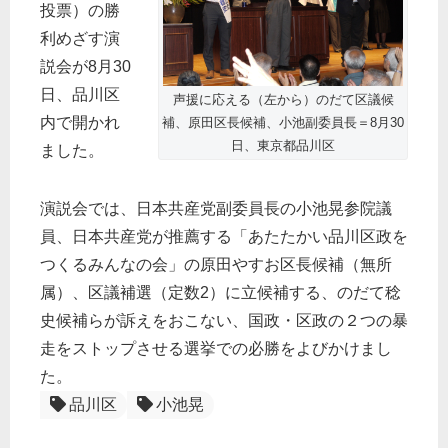
投票）の勝
利めざす演
説会が8月30
日、品川区
声援に応える（左から）のだて区議候
内で開かれ
補、原田区長候補、小池副委員長＝8月30
日、東京都品川区
ました。
演説会では、日本共産党副委員長の小池晃参院議
員、日本共産党が推薦する「あたたかい品川区政を
つくるみんなの会」の原田やすお区長候補（無所
属）、区議補選（定数2）に立候補する、のだて稔
史候補らが訴えをおこない、国政・区政の２つの暴
走をストップさせる選挙での必勝をよびかけまし
た。
品川区
小池晃