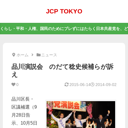
JCP TOKYO
くらし・平和・人権、国民のためにブレずにはたらく日本共産党を、ど
ホーム
ニュース
品川演説会 のだて稔史候補らが訴
え
0
2015-06-14
2014-09-02
品川区長・
区議補選（9
月28日告
示、10月5日