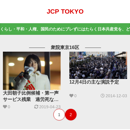
JCP TOKYO
くらし・平和・人権、国民のためにブレずにはたらく日本共産党を、ど
衆院東京16区
12月4日の主な演説予定
大田朝子比例候補・第一声
0
2014-12-03
サービス残業 過労死なく
す
0
2019-04-23
1
2