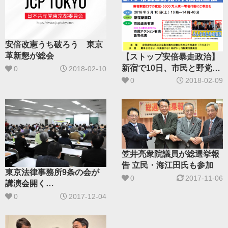
安倍改憲うち破ろう 東京
革新懇が総会
【ストップ安倍暴走政治】
新宿で10日、市民と野党の
0
2018-02-10
大街頭宣伝
0
2018-02-09
笠井亮衆院議員が総選挙報
告 立民・海江田氏も参加
東京法律事務所9条の会が
0
2017-11-06
講演会開く
山添拓参院議員、海江田万
0
2017-12-04
里衆院議員があいさつ