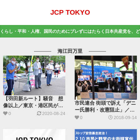
JCP TOKYO
くらし・平和・人権、国民のためにブレずにはたらく日本共産党を、ど
海江田万里
【羽田新ルート】騒音 想
市民連合 街頭で訴え「デニ
像以上／東京・港区民が中
ー氏勝利・改憲阻止」／吉
止訴え
0
2020-08-24
良よし子参院議員スピーチ
0
2018-09-14