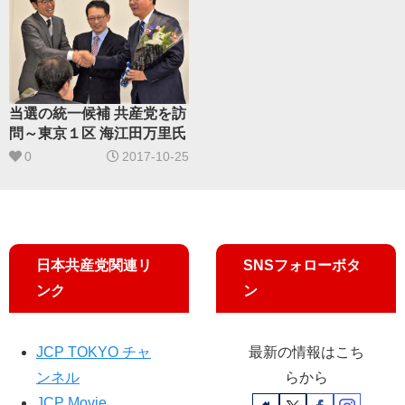
当選の統一候補 共産党を訪
問～東京１区 海江田万里氏
0
2017-10-25
日本共産党関連リ
SNSフォローボタ
ンク
ン
JCP TOKYO チャ
最新の情報はこち
ンネル
らから
JCP Movie