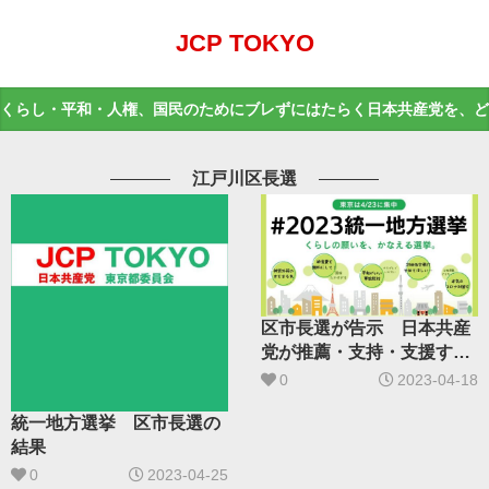
JCP TOKYO
くらし・平和・人権、国民のためにブレずにはたらく日本共産党を、ど
江戸川区長選
区市長選が告示 日本共産
党が推薦・支持・支援する
14氏
0
2023-04-18
統一地方選挙 区市長選の
結果
0
2023-04-25