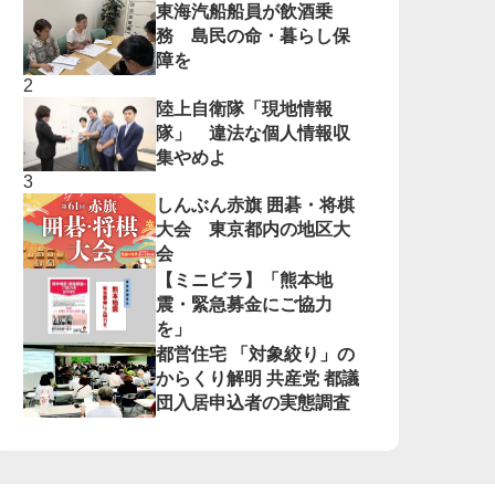
東海汽船船員が飲酒乗
務 島民の命・暮らし保
障を
陸上自衛隊「現地情報
隊」 違法な個人情報収
集やめよ
しんぶん赤旗 囲碁・将棋
大会 東京都内の地区大
会
【ミニビラ】「熊本地
震・緊急募金にご協力
を」
都営住宅 「対象絞り」の
からくり解明 共産党 都議
団入居申込者の実態調査