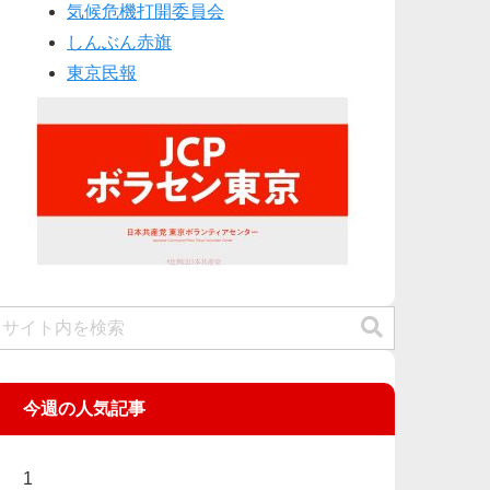
気候危機打開委員会
しんぶん赤旗
東京民報
今週の人気記事