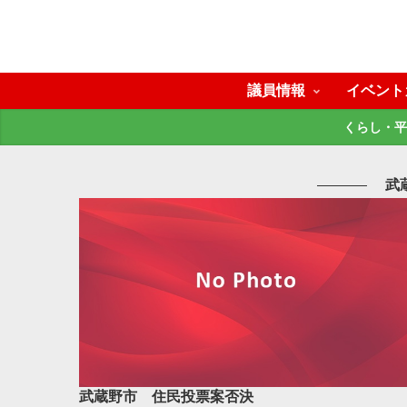
議員情報
イベント
くらし・平
武
武蔵野市 住民投票案否決