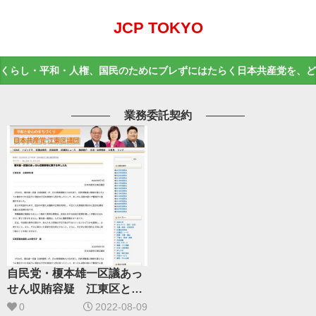
JCP TOKYO
くらし・平和・人権、国民のためにブレずにはたらく日本共産党を、ど
業務委託契約
自民党・榎本雄一区議あっ
せん収賄容疑 江東区とし
て調査を
0
2022-08-09