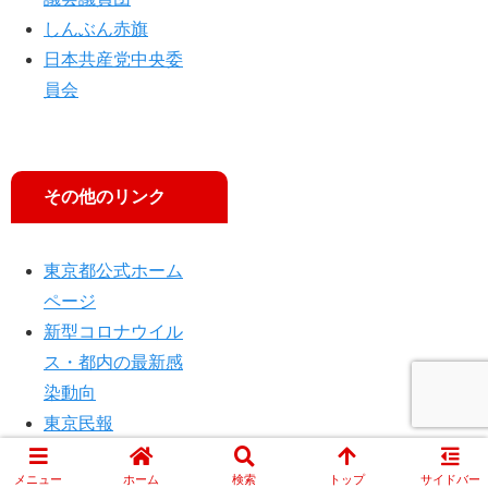
しんぶん赤旗
日本共産党中央委
員会
その他のリンク
東京都公式ホーム
ページ
新型コロナウイル
ス・都内の最新感
染動向
東京民報
メニュー
ホーム
検索
トップ
サイドバー
© 2014 JCP TOKYO.