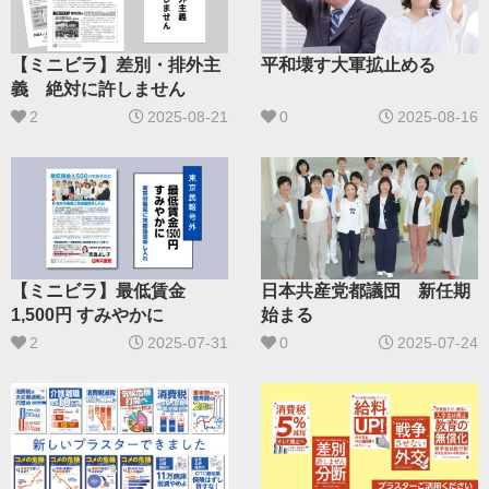
【ミニビラ】差別・排外主
平和壊す大軍拡止める
義 絶対に許しません
2
2025-08-21
0
2025-08-16
日本共産党都議団 新任期
【ミニビラ】最低賃金
始まる
1,500円 すみやかに
0
2025-07-24
2
2025-07-31