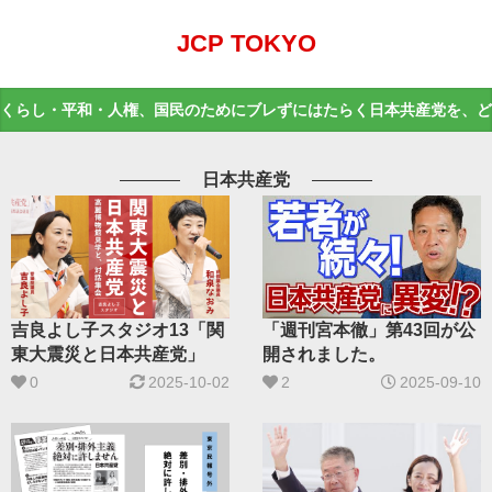
JCP TOKYO
くらし・平和・人権、国民のためにブレずにはたらく日本共産党を、ど
日本共産党
「週刊宮本徹」第43回が公
吉良よし子スタジオ13「関
開されました。
東大震災と日本共産党」
2
2025-09-10
0
2025-10-02