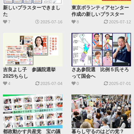
新しいプラスターできまし
東京ボランティアセンター
た
作成の新しいプラスター
7
2025-07-16
8
2025-07-12
吉良よし子 参議院選挙
さあ参院選 比例５氏そろ
2025ちらし
って国会へ
4
2025-07-04
0
2025-07-01
都政動かす共産党 宝の議
暮らし守るのはどの党？