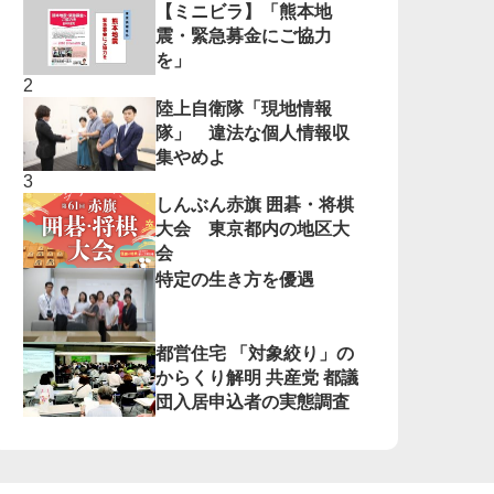
【ミニビラ】「熊本地
震・緊急募金にご協力
を」
陸上自衛隊「現地情報
隊」 違法な個人情報収
集やめよ
しんぶん赤旗 囲碁・将棋
大会 東京都内の地区大
会
特定の生き方を優遇
都営住宅 「対象絞り」の
からくり解明 共産党 都議
団入居申込者の実態調査