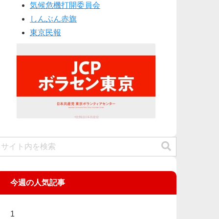
気候危機打開委員会
しんぶん赤旗
東京民報
今週の人気記事