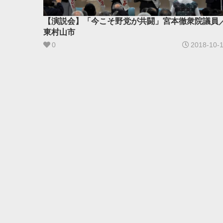
【演説会】「今こそ野党が共闘」宮本徹衆院議員
東村山市
0
2018-10-