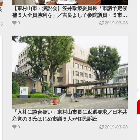
【東村山市・演説会】笠井政策委員長「市議予定候
良
補５人全員勝利を」／吉良よし子参院議員・５市議
予定候補が決意
0
2019-03-08
08
「入札に談合疑い」東村山市長に返還要求／日本共
産党の３氏はじめ市議５人が住民訴訟
0
2019-03-08