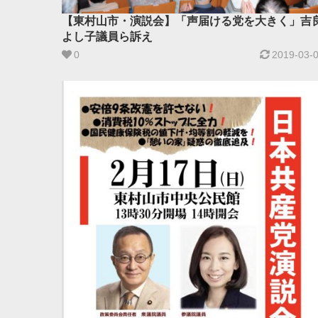
【東村山市・演説会】「声届ける党を大きく」吉
よし子議員ら訴え ​
0
2019-03-