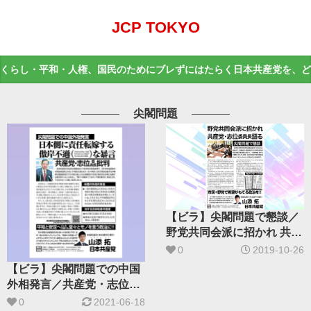
JCP TOKYO
くらし・平和・人権、国民のためにブレずにはたらく日本共産党を、ど
尖閣問題
【ビラ】尖閣問題で懇談／
野党共同会派に招かれ 共産
党・志位委員長語る
0
2019-10-26
【ビラ】尖閣問題での中国
外相発言／共産党・志位委
員長が批判
0
2021-06-18