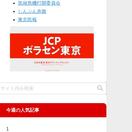
気候危機打開委員会
しんぶん赤旗
東京民報
今週の人気記事