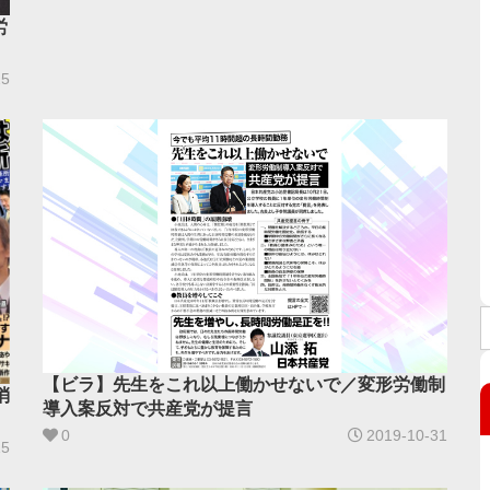
労
25
【ビラ】先生をこれ以上働かせないで／変形労働制
消
導入案反対で共産党が提言
0
2019-10-31
15