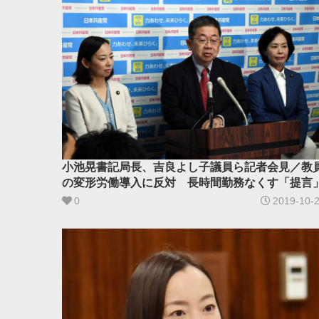
小池晃書記局長、吉良よし子議員ら記者会見／教
の変形労働導入に反対 長時間勤務なくす「提言
0
2019-10-