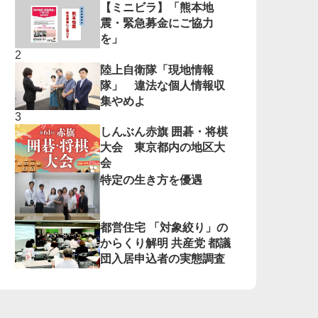
【ミニビラ】「熊本地
震・緊急募金にご協力
を」
陸上自衛隊「現地情報
隊」 違法な個人情報収
集やめよ
しんぶん赤旗 囲碁・将棋
大会 東京都内の地区大
会
特定の生き方を優遇
都営住宅 「対象絞り」の
からくり解明 共産党 都議
団入居申込者の実態調査