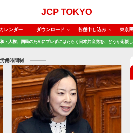
JCP TOKYO
カレンダー
ダウンロード
各種申し込み
東京
和・人権、国民のためにブレずにはたらく日本共産党を、どうか応援し
労働時間制