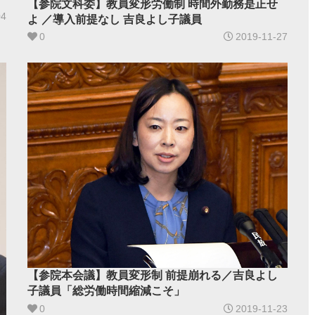
【参院文科委】教員変形労働制 時間外勤務是正せ
04
よ ／導入前提なし 吉良よし子議員
0
2019-11-27
【参院本会議】教員変形制 前提崩れる／吉良よし
子議員「総労働時間縮減こそ」
0
2019-11-23