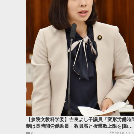
【参院文教科学委】吉良よし子議員「変形労働時
制は長時間労働助長」教員増と授業数上限を[動画
あり]
0
2018-11-