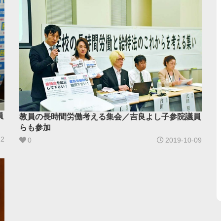
員
教員の長時間労働考える集会／吉良よし子参院議員
」
らも参加
22
0
2019-10-09