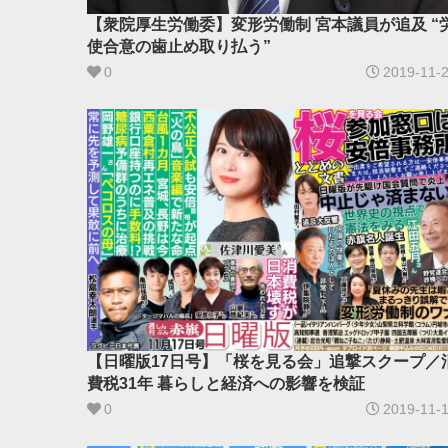
【衆院厚生労働委】変形労働制 宮本議員が追及 “
使合意の歯止め取り払う”
0
2019-11-
【日曜版17日号】「桜を見る会」追撃スクープ／
費税31年 暮らしと経済への影響を検証
0
2019-11-