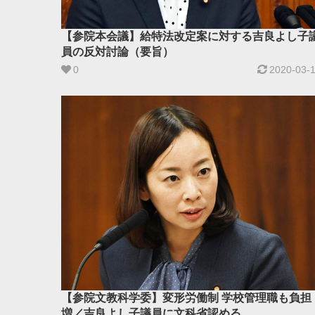
【参院本会議】給特法改定案に対する吉良よし子
員の反対討論（要旨）
0
2020-03-
【参院文教科学委】変形労働制 学校管理職も負担
増／吉良よし子議員に文科省認める