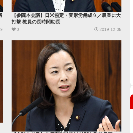
議
【参院本会議】日米協定・変形労働成立／農業に大
打撃 教員の長時間助長
19
0
2019-12-05