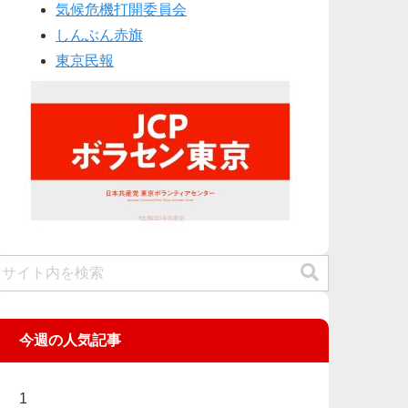
気候危機打開委員会
しんぶん赤旗
東京民報
今週の人気記事