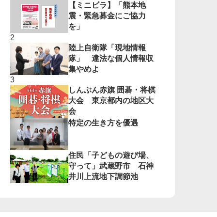
【ミニビラ】「熊本地
震・緊急募金にご協力
を」
陸上自衛隊「現地情報
隊」 違法な個人情報収
集やめよ
しんぶん赤旗 囲碁・将棋
大会 東京都内の地区大
会
特定の生き方を優遇
住民「子どもの遊び場、
守って」武蔵野市 石神
井川上流地下調節池