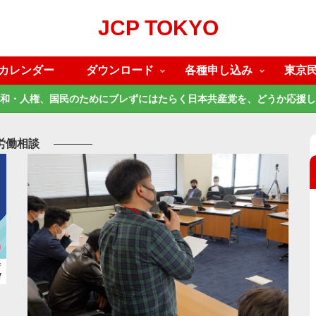
JCP TOKYO
カレンダー
ダウンロード
各種申し込み
東京
和・人権、国民のためにブレずにはたらく日本共産党を、どうか応援し
労働相談