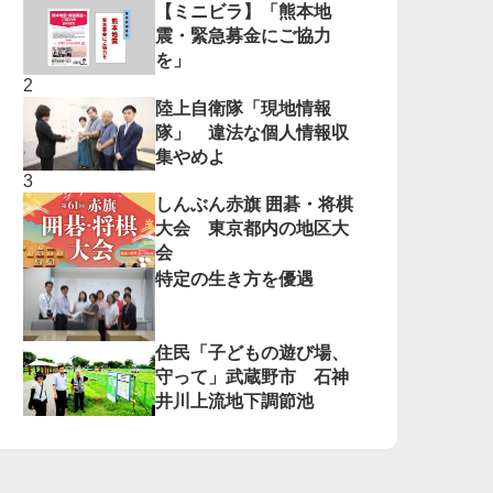
【ミニビラ】「熊本地
震・緊急募金にご協力
を」
陸上自衛隊「現地情報
隊」 違法な個人情報収
集やめよ
しんぶん赤旗 囲碁・将棋
大会 東京都内の地区大
会
特定の生き方を優遇
住民「子どもの遊び場、
守って」武蔵野市 石神
井川上流地下調節池