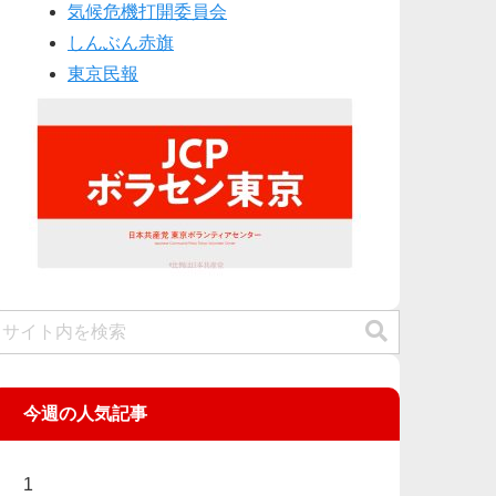
気候危機打開委員会
しんぶん赤旗
東京民報
今週の人気記事