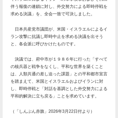
伴う報復の連鎖に対し、外交努力による即時停戦を
求める決議」を、全会一致で可決しました。
日本共産党市議団が、米国・イスラエルによるイ
ラン攻撃に抗議し即時中止を求める決議を出そう
と、各会派に呼びかけたものです。
決議では、府中市が１９８６年に行った「すべて
の核兵器と戦争をなくし、平和な世界を築くこと
は、人類共通の差し迫った課題」との平和都市宣言
を踏まえて、米国とイスラエルおよびイランに対
し、即時停戦と「対話を基調とした外交努力による
平和的解決に立ち戻る」ことを求めています。
（「しんぶん赤旗」2026年3月22日付より）