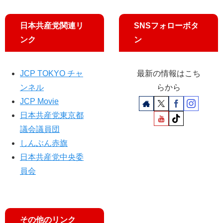
／
り
補
子
生
子
償
参
活
都
日本共産党関連リ
SNSフォローボタ
不
院
危
議
ンク
ン
可
議
機
欠
員
緊
が
急
JCP TOKYO チャ
最新の情報はこち
国
対
会
ンネル
らから
策
報
訴
JCP Movie
告
え
日本共産党東京都
議会議員団
しんぶん赤旗
日本共産党中央委
員会
その他のリンク