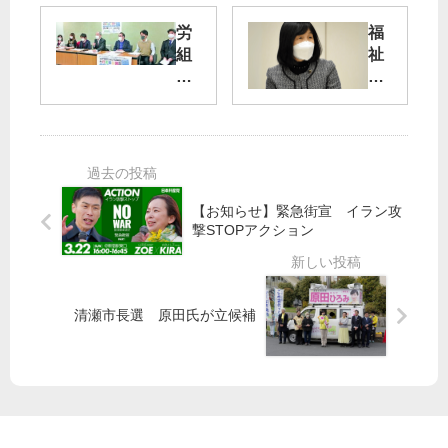
委
会
】
が
労
福
宮
決
組
祉
本
起
・
施
徹
集
市
設
議
会
民
処
員
「​
団
遇
“緊
増
体
改
急
税
が
善
事
と
19
進
【お知らせ】緊急街宣 イラン攻
態
ん
日
め
撃STOPアクション
宣
で
に
よ
言
も
日
は
な
比
都
欠
い
清瀬市長選 原田氏が立候補
谷
議
陥”
」
公
会
／
／
園
委
国
吉
相
で
の
良
談
原
賃
よ
会
の
金
し