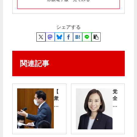
シェアする
関連記事
【
党
衆
全
院
都
厚
業
生
者
労
後
働
援