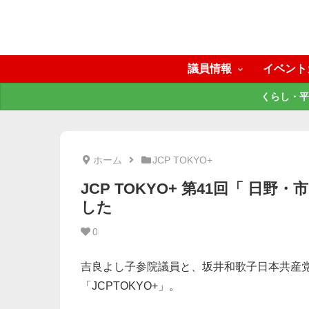
議員情報
イベント
くらし・平
ホーム
JCP TOKYO+
JCP TOKYO+ 第41回「 
した
0
吉良よし子参院議員と、坂井和歌子日本共産
「JCPTOKYO+」。