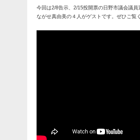
今回は2/8告示、2/15投開票の日野市議会
ながせ真由美の４人がゲストです。ぜひご覧