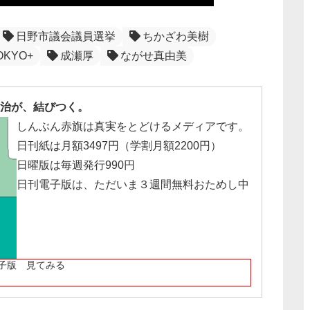
日野市議会議員選挙
ちかざわ美樹
OKYO+
成瀬厚
ながせ真由美
治が、結びつく。
しんぶん赤旗は真実をとどけるメディアです。
日刊紙は月額3497円（学割月額2200円）
日曜版は毎週発行990円
日刊電子版は、ただいま３週間無料おためし中
子版 見てみる