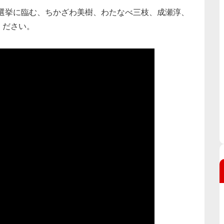
議員選挙に臨む、ちかざわ美樹、わたなべ三枝、成瀬淳、
ください。