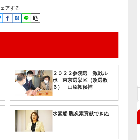
ェアする
２０２２参院選 激戦ル
ポ 東京選挙区（改選数
６） 山添拓候補
水素船 脱炭素貢献できぬ