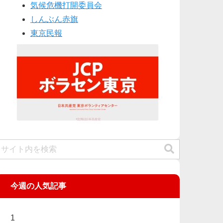
気候危機打開委員会
しんぶん赤旗
東京民報
今週の人気記事