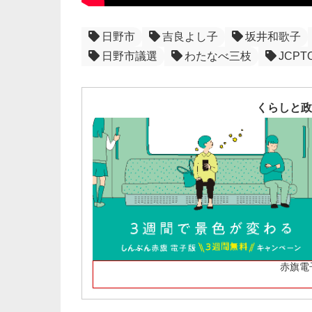
日野市
吉良よし子
坂井和歌子
日野市議選
わたなべ三枝
JCPT
くらしと政
赤旗電