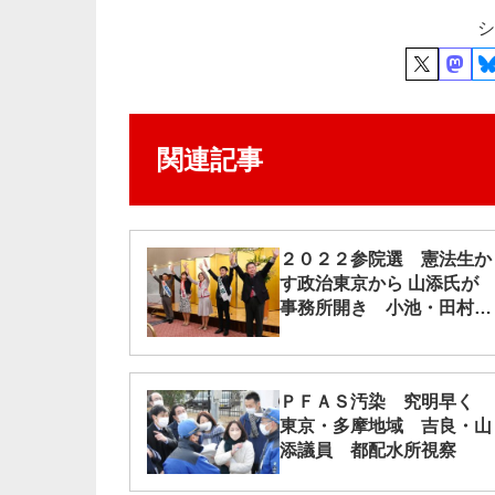
シ
関連記事
２０２２参院選 憲法生か
す政治東京から 山添氏が
事務所開き 小池・田村氏
あいさつ
ＰＦＡＳ汚染 究明早く
東京・多摩地域 吉良・山
添議員 都配水所視察