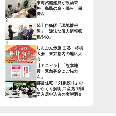
東海汽船船員が飲酒乗
務 島民の命・暮らし保
障を
陸上自衛隊「現地情報
隊」 違法な個人情報収
集やめよ
しんぶん赤旗 囲碁・将棋
大会 東京都内の地区大
会
【ミニビラ】「熊本地
震・緊急募金にご協力
を」
都営住宅 「対象絞り」の
からくり解明 共産党 都議
団入居申込者の実態調査