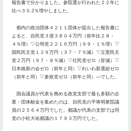
報告書で分かりました。参院選が行われた２２年に
比べ３０.2％増やしました。
都内の政治団体４２１１団体が提出した報告書に
よると、自民党３億３８０４万円（前年比２８・
４％増）▽公明党２２１６万円（９９・１％増）▽
国民民主党１２９万円（３７・７％減）▽立憲民主
党２万円（９７・８％減）▽社民党ゼロ（皆減）▽
日本維新の会ゼロ（前年と同）▽れいわ新選組ゼロ
（前年と同）▽参政党ゼロ（前年と同）―でした。
国会議員が代表を務める政党支部で最も多額の企
業・団体献金を集めたのは、自民党の平将明衆院議
員の２５６４万円でした。都議が代表の支部では同
党の小松大祐都議の１７９３万円でした。