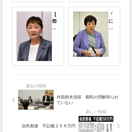
７
市
日
場
【
「
号
】
都
に
】
地
迷
ぎ
コ
下
惑
わ
ロ
水
条
い
ナ
あ
例
創
禍
ふ
改
出
：
れ
悪
」
雇
る
】
事
い
／
人
業
止
市
権
関
め
場
を
連
と
長
侵
業
の
、
外苑樹木伐採 都民の理解得られ
す
務
た
と
ていない
危
電
た
く
険
通
か
と
大
が
い
め
山
異
自民都連 不記載２５８万円
／
道
と
例