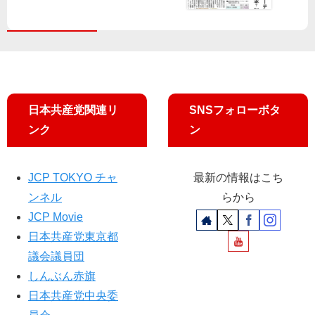
「
信
も
の
銀
都
子
低
河
議
都
額
鉄
に
議
落
道
答
、
札
の
弁
規
／
夜
制
あ
日本共産党関連リ
SNSフォローボタ
」
拡
ぜ
３
ンク
ン
大
上
週
案
三
連
の
和
続
JCP TOKYO チャ
最新の情報はこち
撤
子
オ
ンネル
らから
回
都
ー
要
議
JCP Movie
ル
求
が
カ
日本共産党東京都
追
ラ
議会議員団
及
ー
しんぶん赤旗
で
日本共産党中央委
／
松