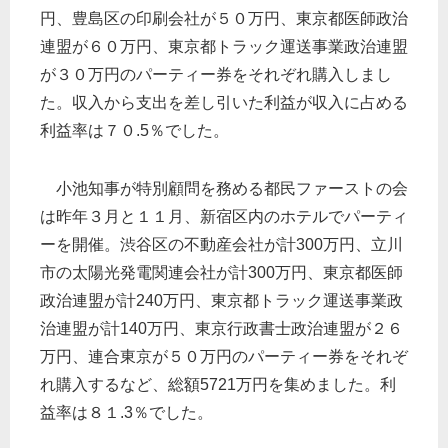
円、豊島区の印刷会社が５０万円、東京都医師政治
連盟が６０万円、東京都トラック運送事業政治連盟
が３０万円のパーティー券をそれぞれ購入しまし
た。収入から支出を差し引いた利益が収入に占める
利益率は７０.5％でした。
小池知事が特別顧問を務める都民ファーストの会
は昨年３月と１１月、新宿区内のホテルでパーティ
ーを開催。渋谷区の不動産会社が計300万円、立川
市の太陽光発電関連会社が計300万円、東京都医師
政治連盟が計240万円、東京都トラック運送事業政
治連盟が計140万円、東京行政書士政治連盟が２６
万円、連合東京が５０万円のパーティー券をそれぞ
れ購入するなど、総額5721万円を集めました。利
益率は８１.3％でした。