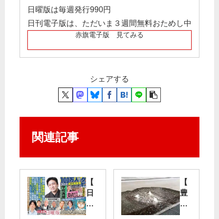
日曜版は毎週発行990円
日刊電子版は、ただいま３週間無料おためし中
赤旗電子版 見てみる
シェアする
関連記事
【
【
日
豊
曜
洲
版
新