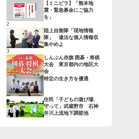
【ミニビラ】「熊本地
震・緊急募金にご協力
を」
陸上自衛隊「現地情報
隊」 違法な個人情報収
集やめよ
しんぶん赤旗 囲碁・将棋
大会 東京都内の地区大
会
特定の生き方を優遇
住民「子どもの遊び場、
守って」武蔵野市 石神
井川上流地下調節池