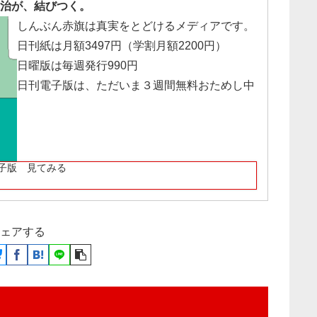
治が、結びつく。
しんぶん赤旗は真実をとどけるメディアです。
日刊紙は月額3497円（学割月額2200円）
日曜版は毎週発行990円
日刊電子版は、ただいま３週間無料おためし中
子版 見てみる
ェアする