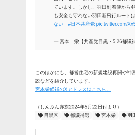
ています。しかし、羽田到着便から4年
も安全も守れない羽田新飛行ルート
ない
#日本共産党
pic.twitter.com/X
— 宮本 栄【共産党目黒・5.26都議補選に
このほかにも、都営住宅の新規建設再開や神
説などを紹介しています。
宮本栄候補のXアドレスはこちら。
（しんぶん赤旗2024年5月22日付より）
目黒区
都議補選
宮本栄
羽