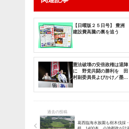
【日曜版２５日号】 豊洲
建設費高騰の裏を追う
憲法破壊の安倍政権は退陣
に 野党共闘の勝利を 田
村副委員長よびかけ／墨田
区
葛西臨海水族園も樹木伐採
植 1400本 小池都政が計