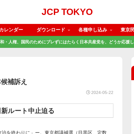
JCP TOKYO
カレンダー
ダウンロード
各種申し込み
東京
和・人権、国民のためにブレずにはたらく日本共産党を、どうか応援し
本候補訴え
2024-05-22
田新ルート中止迫る
政治を終わりに」ー。東京都議補選（目黒区、定数