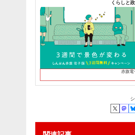
くらしと政
赤旗電
シ
関連記事