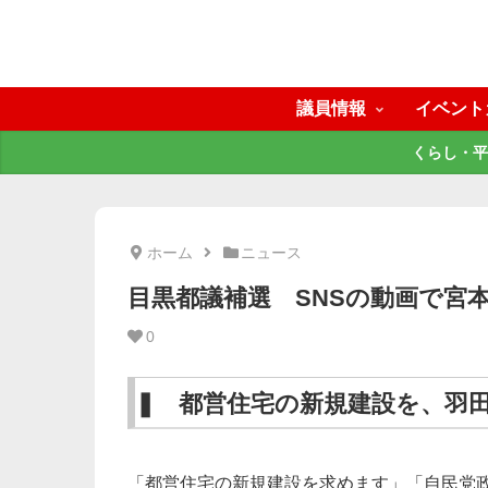
議員情報
イベント
くらし・平
ホーム
ニュース
目黒都議補選 SNSの動画で宮
0
❚ 都営住宅の新規建設を、羽
「都営住宅の新規建設を求めます」「自民党