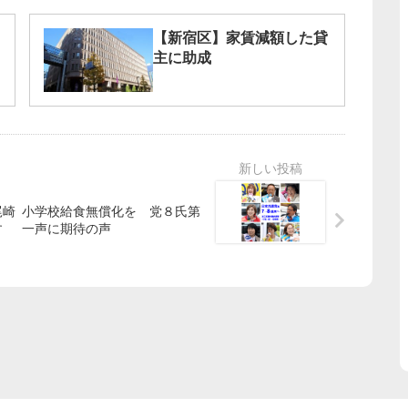
【新宿区】家賃減額した貸
主に助成
尾崎
小学校給食無償化を 党８氏第
す
一声に期待の声