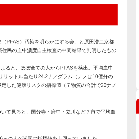
（PFAS）汚染を明らかにする会」と原田浩二京都
域住民の血中濃度自主検査の中間結果で判明したもの
によると、ほぼ全ての人からPFASを検出。平均血中
リリットル当たり24.2ナノグラム（ナノは10億分の
定した健康リスクの指標値（７物質の合計で20ナノ
について見ると、国分寺・府中・立川など７市で平均血
76％の人が米国の指標値を上回っていました。