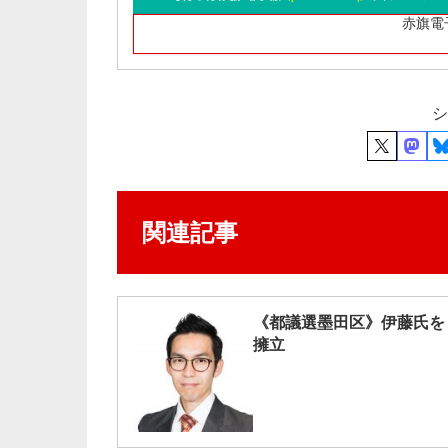
赤旗電
シ
関連記事
《都議選墨田区》伊藤氏を
擁立