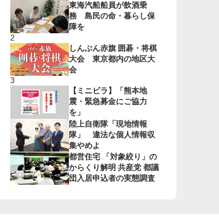
東海汽船船員が飲酒乗
務 島民の命・暮らし保
障を
しんぶん赤旗 囲碁・将棋
大会 東京都内の地区大
会
【ミニビラ】「熊本地
震・緊急募金にご協力
を」
陸上自衛隊「現地情報
隊」 違法な個人情報収
集やめよ
都営住宅 「対象絞り」の
からくり解明 共産党 都議
団入居申込者の実態調査