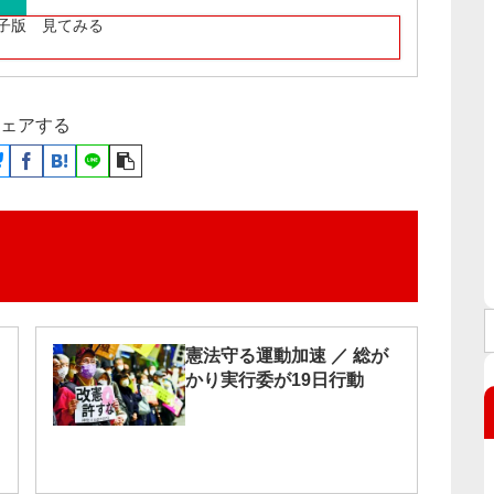
子版 見てみる
ェアする
憲法守る運動加速 ／ 総が
かり実行委が19日行動