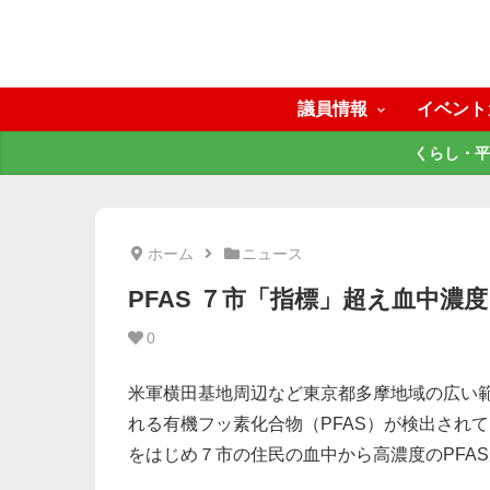
議員情報
イベント
くらし・平
ホーム
ニュース
PFAS ７市「指標」超え血中濃
0
米軍横田基地周辺など東京都多摩地域の広い
れる有機フッ素化合物（PFAS）が検出され
をはじめ７市の住民の血中から高濃度のPFA