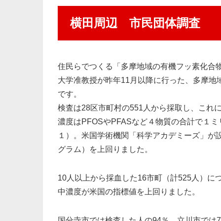
横田周辺 市民団体調査
住民らでつくる「多摩地域の有機フッ素化合物
大学准教授が昨年11月以降に行った、多摩地
です。
検査は28区市町村の551人から採取し、これ
濃度はPFOSやPFASなど４物質の合計で１ミ
１）。米国学術機関「科学アカデミーズ」が設
グラム）を上回りました。
10人以上から採血した16市町（計525人）
中濃度が米国の指標値を上回りました。
国分寺市では検査した人の94％、立川市では