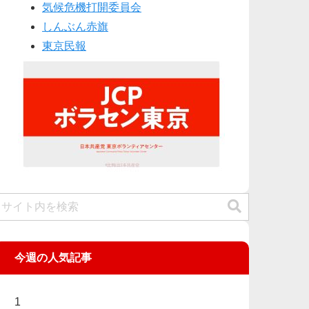
気候危機打開委員会
しんぶん赤旗
東京民報
今週の人気記事