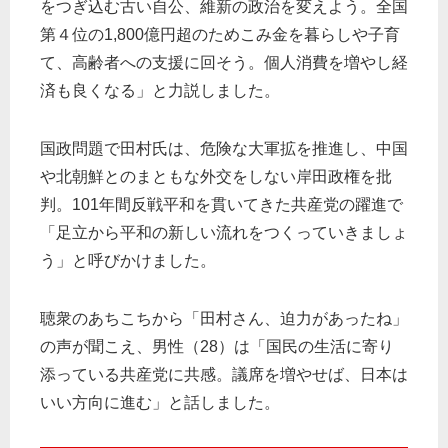
をつぎ込む古い自公、維新の政治を変えよう。全国
第４位の1,800億円超のためこみ金を暮らしや子育
て、高齢者への支援に回そう。個人消費を増やし経
済も良くなる」と力説しました。
国政問題で田村氏は、危険な大軍拡を推進し、中国
や北朝鮮とのまともな外交をしない岸田政権を批
判。101年間反戦平和を貫いてきた共産党の躍進で
「足立から平和の新しい流れをつくっていきましょ
う」と呼びかけました。
聴衆のあちこちから「田村さん、迫力があったね」
の声が聞こえ、男性（28）は「国民の生活に寄り
添っている共産党に共感。議席を増やせば、日本は
いい方向に進む」と話しました。