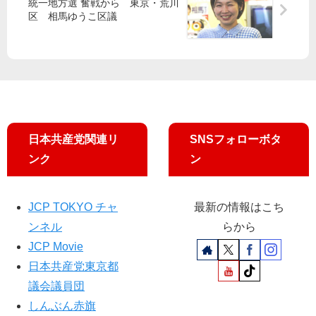
統一地方選 奮戦から 東京・荒川
う
区 相馬ゆうこ区議
こ
氏
、
五
輪
中
止
迫
日本共産党関連リ
SNSフォローボタ
る
ンク
ン
JCP TOKYO チャ
最新の情報はこち
ンネル
らから
JCP Movie
日本共産党東京都
議会議員団
しんぶん赤旗