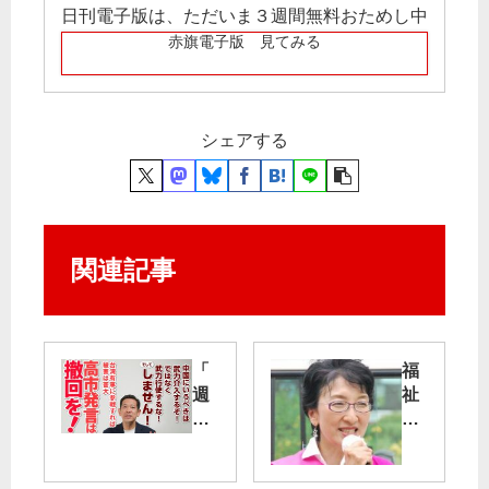
日刊電子版は、ただいま３週間無料おためし中
赤旗電子版 見てみる
シェアする
関連記事
「
福
週
祉
刊
充
宮
実
本
の