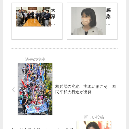
徹
狛
」
江
大
感
第
に
深
染
53
【
度
防
回
東
法
止
を
京
廃
と
公
】
止
両
開
法
立
し
案
せ
ま
を
ず
し
提
／
た
出
都
議
会
核兵器の廃絶 実現いまこそ 国
民平和大行進が出発
委
で
藤
田
り
ょ