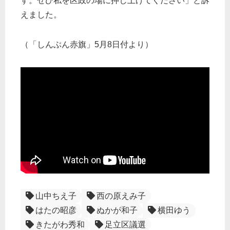
す。ぜひ私を区政の場に押し上げてください」と訴
えました。
（「しんぶん赤旗」5月8日付より）
山中ちえ子
西の原えみ子
はたの昭彦
ぬかが和子
横田ゆう
きたがわ秀和
足立区議選