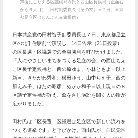
声援にこたえる区議候補８氏と西山区長候補（正面右
から６人目）、田村副委員長（その左）＝７日、東京
都足立区（しんぶん赤旗提供）
日本共産党の田村智子副委員長は７日、東京都足立
区の北千住駅前で演説し、14日告示（21日投票）
の区長選・区議選での全員勝利を呼びかけました。
「人にやさしいまちをつくる足立の会」の西山ちえ
こ区長予定候補と、西の原ゆま、小林ともよ＝以上
新＝、きたがわ秀和、横田ゆう、山中ちえ子、西の
原えみ子、はたの昭彦、ぬかが和子＝以上現＝の８
区議予定候補が訴え。傘をさし演説を聞く人の輪が
広がりました。
田村氏は「区長選、区議選は足立区で新しい流れを
つくる選挙です」と呼びかけ。西山氏が、自民党区