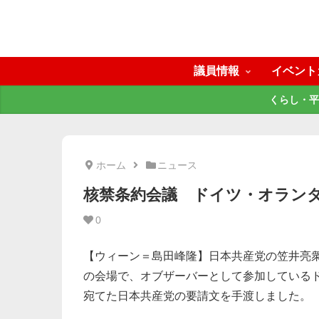
議員情報
イベント
くらし・平
ホーム
ニュース
核禁条約会議 ドイツ・オラン
0
【ウィーン＝島田峰隆】日本共産党の笠井亮
の会場で、オブザーバーとして参加している
宛てた日本共産党の要請文を手渡しました。