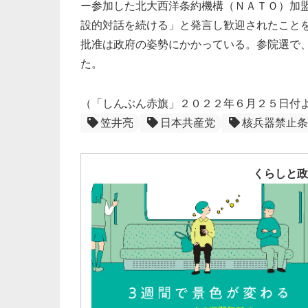
ー参加した北大西洋条約機構（ＮＡＴＯ）加
設的対話を続ける」と発言し歓迎されたこと
批准は政府の姿勢にかかっている。参院選で
た。
（「しんぶん赤旗」２０２２年６月２５日付
笠井亮
日本共産党
核兵器禁止条
くらしと政