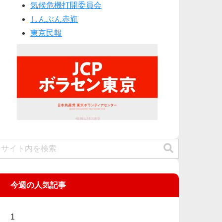
気候危機打開委員会
しんぶん赤旗
東京民報
今週の人気記事