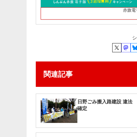
赤旗電
シ
関連記事
日野ごみ搬入路建設 違法
確定