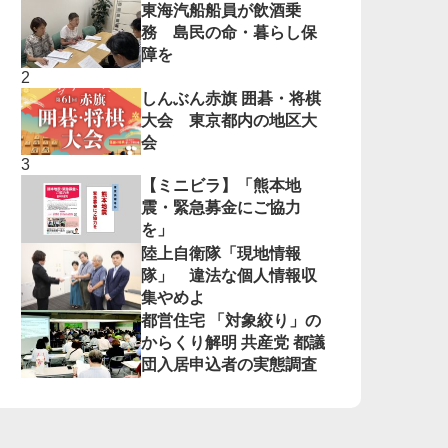
東海汽船船員が飲酒乗
務 島民の命・暮らし保
障を
しんぶん赤旗 囲碁・将棋
大会 東京都内の地区大
会
【ミニビラ】「熊本地
震・緊急募金にご協力
を」
陸上自衛隊「現地情報
隊」 違法な個人情報収
集やめよ
都営住宅 「対象絞り」の
からくり解明 共産党 都議
団入居申込者の実態調査