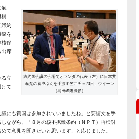
に触
機構
て締約
感銘を
非核保
も出席
締約国会議の会場でオランダの代表（左）に日本共
べる立
産党の養成ぶんを手渡す笠井氏＝23日、ウイーン
届けて
（島田峰隆撮影）
会議にも貴国は参加されていましたね」と要請文を手
応じながら、「８月の核不拡散条約（ＮＰＴ）再検討
含めて意見を聞きたいと思います」と応じました。