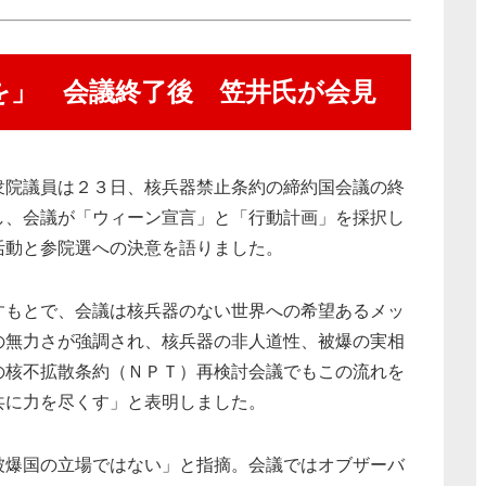
を」 会議終了後 笠井氏が会見
衆院議員は２３日、核兵器禁止条約の締約国会議の終
し、会議が「ウィーン宣言」と「行動計画」を採択し
活動と参院選への決意を語りました。
すもとで、会議は核兵器のない世界への希望あるメッ
の無力さが強調され、核兵器の非人道性、被爆の実相
の核不拡散条約（ＮＰＴ）再検討会議でもこの流れを
共に力を尽くす」と表明しました。
被爆国の立場ではない」と指摘。会議ではオブザーバ