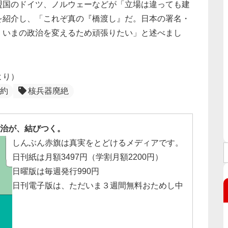
盟国のドイツ、ノルウェーなどが「立場は違っても建
を紹介し、「これぞ真の『橋渡し』だ。日本の署名・
、いまの政治を変えるため頑張りたい」と述べまし
より）
約
核兵器廃絶
治が、結びつく。
しんぶん赤旗は真実をとどけるメディアです。
日刊紙は月額3497円（学割月額2200円）
日曜版は毎週発行990円
日刊電子版は、ただいま３週間無料おためし中