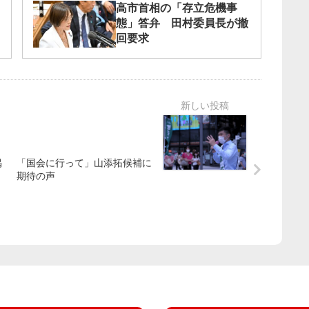
高市首相の「存立危機事
態」答弁 田村委員長が撤
回要求
掲
「国会に行って」山添拓候補に
期待の声