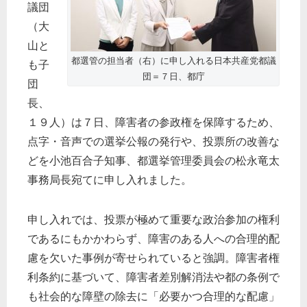
議団
（大
山と
都選管の担当者（右）に申し入れる日本共産党都議
も子
団＝７日、都庁
団
長、
１９人）は７日、障害者の参政権を保障するため、
点字・音声での選挙公報の発行や、投票所の改善な
どを小池百合子知事、都選挙管理委員会の松永竜太
事務局長宛てに申し入れました。
申し入れでは、投票が極めて重要な政治参加の権利
であるにもかかわらず、障害のある人への合理的配
慮を欠いた事例が寄せられていると強調。障害者権
利条約に基づいて、障害者差別解消法や都の条例で
も社会的な障壁の除去に「必要かつ合理的な配慮」