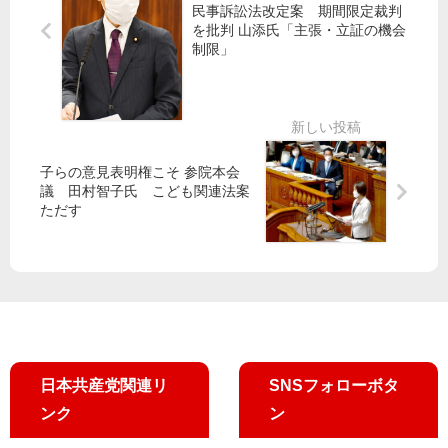
民事訴訟法改定案 期間限定裁判
く
拡
京
を批判 山添氏「主張・立証の機会
ら
大
都
制限」
し
抜
の
・
本
予
雇
拡
算
用
充
原
は
へ
案
…
国
子らの意見表明権こそ 参院本会
の
議 田村智子氏 こども関連法案
財
ただす
政
支
援
を
小
池
書
日本共産党関連リ
SNSフォローボタ
記
局
ンク
ン
長