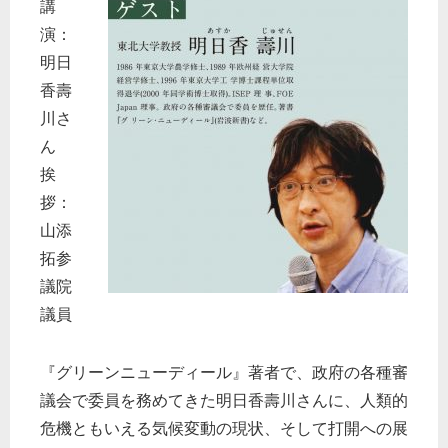
講
演：
明日
香壽
川さ
ん
挨
拶：
山添
拓参
議院
議員
『グリーンニューディール』著者で、政府の各種審
議会で委員を務めてきた明日香壽川さんに、人類的
危機ともいえる気候変動の現状、そして打開への展