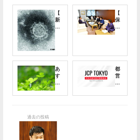
【
【
新
保
型
坂
コ
区
ロ
長
ナ
と
Ｑ
懇
＆
談
Ａ
】
あ
都
第
世
す
営
２
田
19
住
弾
谷
日
宅
】
モ
・
17
医
デ
国
年
療
ル
会
間
ど
で
前
ゼ
う
Ｐ
行
ロ
な
Ｃ
動
る
Ｒ
東