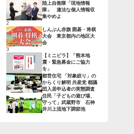
陸上自衛隊「現地情報
隊」 違法な個人情報収
集やめよ
しんぶん赤旗 囲碁・将棋
大会 東京都内の地区大
会
【ミニビラ】「熊本地
震・緊急募金にご協力
を」
都営住宅 「対象絞り」の
からくり解明 共産党 都議
団入居申込者の実態調査
住民「子どもの遊び場、
守って」武蔵野市 石神
井川上流地下調節池