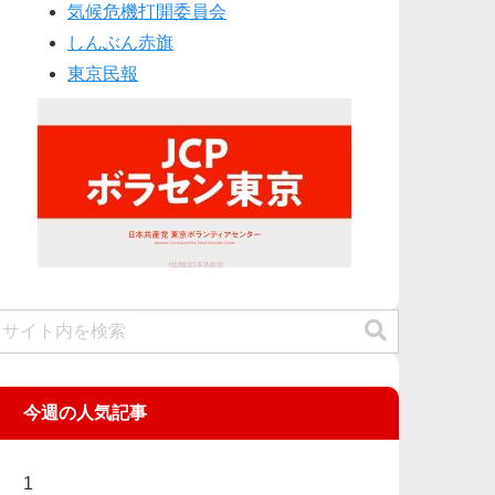
気候危機打開委員会
しんぶん赤旗
東京民報
今週の人気記事