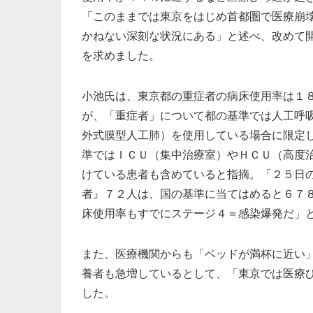
「このままでは東京をはじめ首都圏で医療崩
かねない深刻な状況にある」と述べ、改めて
を求めました。
小池氏は、東京都の重症者の病床使用率は１
が、「重症者」について都の基準では人工呼
外式膜型人工肺）を使用している場合に限定
準ではＩＣＵ（集中治療室）やＨＣＵ（高度
けている患者も含めていると指摘。「２５日
者』７２人は、国の基準に当てはめると６７
床使用率もすでにステージ４＝感染爆発だ」
また、医療機関からも「ベッドが満杯に近い
養者も急増しているとして、「東京では医療
した。