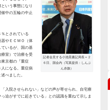
壊という事態になり
開催中の五輪の中止
８％とされている
吸器やＥＣＭＯ（体
しているが、国の基
治療室）で治療を受
記者会見する小池晃書記局長＝２
の東京都の『重症
６日、国会内（写真提供：しんぶ
８人になる。重症病
ん赤旗）
と述べました。
」「入院させられない」などの声が寄せられ、自宅療
ひっ迫がすでに起きている」との認識を重ねて示しま