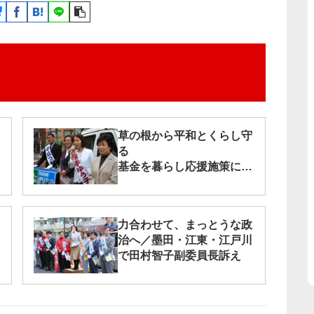
草の根から平和とくらし守
る
基金を暮らし応援施策に／
文京区
力合わせて、まっとうな政
治へ／墨田・江東・江戸川
で田村智子副委員長訴え