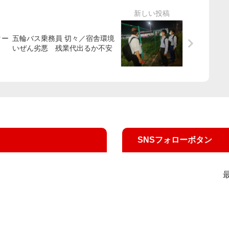
ター
五輪バス乗務員 切々／宿舎環境
いぜん劣悪 残業代出るか不安
SNSフォローボタン