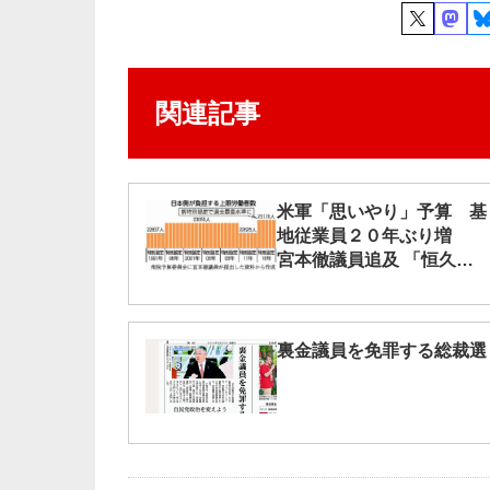
関連記事
米軍「思いやり」予算 基
地従業員２０年ぶり増
宮本徹議員追及 「恒久化
するもの」／衆院予算委
裏金議員を免罪する総裁選