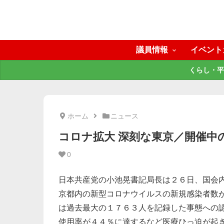
議員情報
イベント
くらし・平
ホーム
ニュース
コロナ拡大 深刻な東京／開催中
0
日本共産党の小池晃書記局長は２６日、国会
京都内の新型コロナウイルスの新規感染者数
は過去最大の１７６３人を記録した事態への
使用率が４４％に達するなど医療ひっ迫が起