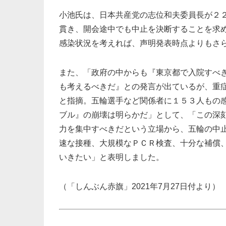
小池氏は、日本共産党の志位和夫委員長が２
貫き、開会途中でも中止を決断することを求
感染状況を考えれば、声明発表時点よりもさ
また、「政府の中からも『東京都で入院すべ
も考えるべきだ』との発言が出ているが、重
と指摘。五輪選手など関係者に１５３人もの感
ブル』の崩壊は明らかだ」として、「この深
力を集中すべきだという立場から、五輪の中
速な接種、大規模なＰＣＲ検査、十分な補償
いきたい」と表明しました。
（「しんぶん赤旗」2021年7月27日付より）