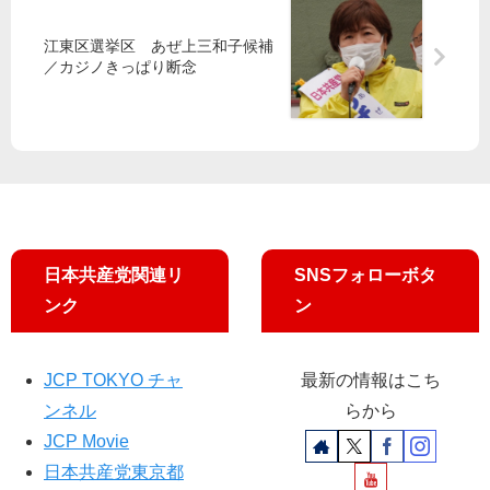
望
・
都
発
の
吉
民
固
江東区選挙区 あぜ上三和子候補
政
良
／カジノきっぱり断念
暮
執
治
氏
ら
姿
へ
応
し
勢
援
守
変
る
え
ろ”
／
再
エ
日本共産党関連リ
SNSフォローボタ
ネ
ンク
ン
導
入
の
JCP TOKYO チャ
最新の情報はこち
障
壁
ンネル
らから
に
JCP Movie
日本共産党東京都