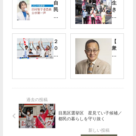
自
生
民
き
党
る
政
権
治
利
変
守
２
【
え
る
０
衆
る
東
２
院
確
京
５
経
か
へ
都
済
な
／
議
産
力
品
選
業
川
委
共
共
】
産
白
産
笠
党
石
党
井
躍
都
目黒区選挙区 星見てい子候補／
の
亮
進
議
都民の暮らしを守り抜く
躍
議
で
訴
進
員
希
え
で
“原