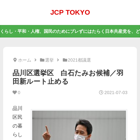
JCP TOKYO
くらし・平和・人権、国民のためにブレずにはたらく日本共産党を、ど
ホーム
選挙
2021都議選
品川区選挙区 白石たみお候補／羽
田新ルート止める
0
2021-07-03
品川
区民
の暮
らし