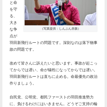
と命
を守
る、
大き
（写真提供：しんぶん赤旗）
な争
点が
羽田新飛行ルートの問題です。深刻なのは落下物事
故の問題です。
改めて皆さんに訴えたいと思います。事故が起こっ
てからでは遅い、命が犠牲になってからでは遅い。
羽田新飛行ルートは直ちに止める。命最優先の政治
作りましょう。
自民党、公明党、都民ファーストの羽田推進勢力
に、負けるわけにはいきません。どうぞご支持の輪