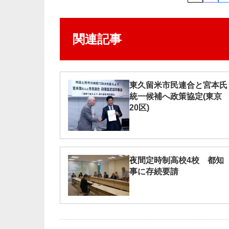
関連記事
東久留米市民連合と宮本氏
統一候補へ政策協定(東京
20区)
夜間定時制高校4校 都知
事に存続要請