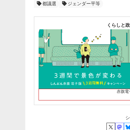
都議選
ジェンダー平等
くらしと政
赤旗電
シ