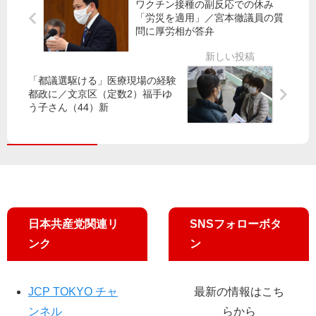
そ
例
ワクチン接種の副反応での休み
算
実
会
「労災を適用」／宮本徹議員の質
案
問に厚労相が答弁
現
を
可
終
決
新
え
／
請
て
「都議選駆ける」医療現場の経験
共
都政に／文京区（定数2）福手ゆ
願
う子さん（44）新
産
署
党
名
、
ス
組
タ
み
ー
替
ト
え
要
日本共産党関連リ
SNSフォローボタ
求
ンク
ン
JCP TOKYO チャ
最新の情報はこち
ンネル
らから