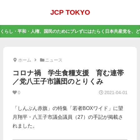
JCP TOKYO
くらし・平和・人権、国民のためにブレずにはたらく日本共産党を、ど
ホーム
ニュース
コロナ禍 学生食糧支援 育む連帯
／党八王子市議団のとりくみ
0
2021-04-01
「しんぶん赤旗」の特集「若者BOXワイド」に望
月翔平・八王子市議会議員（27）の手記が掲載さ
れました。