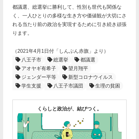
都議選、総選挙に勝利して、性別も世代も関係な
く、一人ひとりの多様な生き方や価値観が大切にさ
れる当たり前の政治を実現するために引き続き頑張
ります。
（2021年4月1日付「しんぶん赤旗」より）
八王子市
総選挙
都議選
アオヤギ有希子
望月翔平
ジェンダー平等
新型コロナウイルス
学生支援
八王子市議団
生理の貧困
くらしと政治が、結びつく。