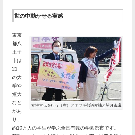
世の中動かせる実感
東京
都八
王子
市は
21
の大
学や
短大
など
女性宣伝を行う（右）アオヤギ都議候補と望月市議
があ
り、
約10万人の学生が学ぶ全国有数の学園都市です。