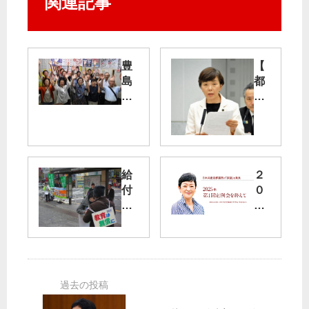
関連記事
豊
【
島
都
区
議
─
会
米
予
倉
算
氏
特
別
給
２
気
委
付
０
候
】
制
２
危
病
奨
５
機
完
学
年
対
独
金
第
策
法
い
１
を
化
ま
回
の
こ
定
予