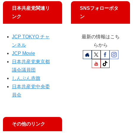
求
日本共産党関連リ
SNSフォローボタ
め
る
ンク
ン
緊
急
署
JCP TOKYO チャ
最新の情報はこち
名
ンネル
らから
JCP Movie
日本共産党東京都
議会議員団
しんぶん赤旗
日本共産党中央委
員会
その他のリンク