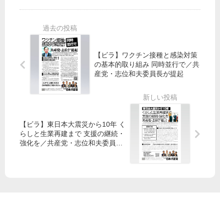
」
案
強
の
笠
の
化
徹
井
危
／
底
衆
険
小
検
院
性
池
査
【ビラ】ワクチン接種と感染対策
議
う
晃
と
の基本的取り組み 同時並行で／共
員
き
党
、
産党・志位和夫委員長が提起
ら
ぼ
対
地
提
り
策
域
案
本
ご
部
と
【ビラ】東日本大震災から10年 く
長
の
らしと生業再建まで 支援の継続・
に
感
強化を／共産党・志位和夫委員長
聞
染
が提言
く
状
況
の
開
示
を