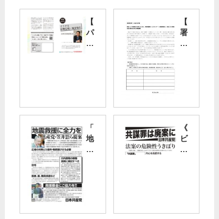
【
【
パ
署
ン
名
フ
用
レ
紙
ッ
】
ト
感
】
染
ど
震
う
源
「
《
す
地
地
ビ
る
（
震
ラ
医
エ
救
》
療
ピ
援
共
危
セ
に
謀
機
ン
全
罪
・
タ
力
検
ー
を
法
査
）