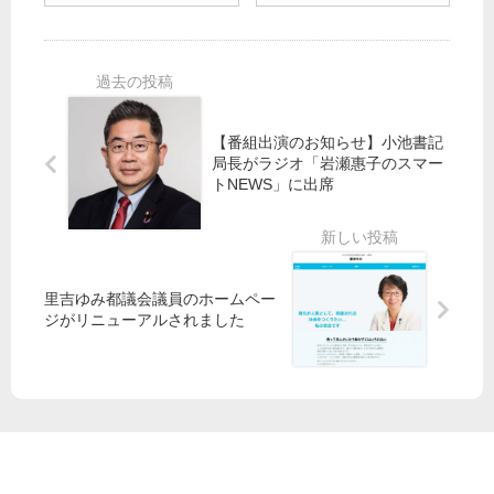
月
動
報
11
2
総
】
月
日
が
11
21
、
か
月
日
田
り
7
号
村
実
日
】
【番組出演のお知らせ】小池書記
智
行
号
世
局長がラジオ「岩瀬惠子のスマー
子
委
の
界
トNEWS」に出席
政
／
ご
に
策
自
紹
逆
委
衛
介
行
員
隊
「
長
中
石
里吉ゆみ都議会議員のホームペー
が
東
ジがリニューアルされました
炭
NH
派
固
K
兵
執
総
反
」
合
対
の
「
、
日
日
「
本
曜
桜