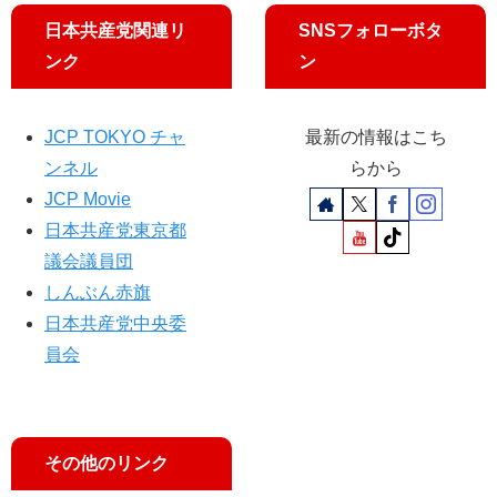
討
」
日本共産党関連リ
SNSフォローボタ
論
疑
ンク
ン
」
惑
に
の
出
徹
JCP TOKYO チャ
最新の情報はこち
演
底
し
追
ンネル
らから
ま
及
JCP Movie
す
日本共産党東京都
議会議員団
しんぶん赤旗
日本共産党中央委
員会
その他のリンク