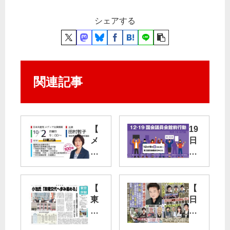
シェアする
関連記事
【
19
メ
日
デ
・
ィ
議
ア
員
出
会
【
【
演
館
東
日
】
前
京
曜
10
行
民
版