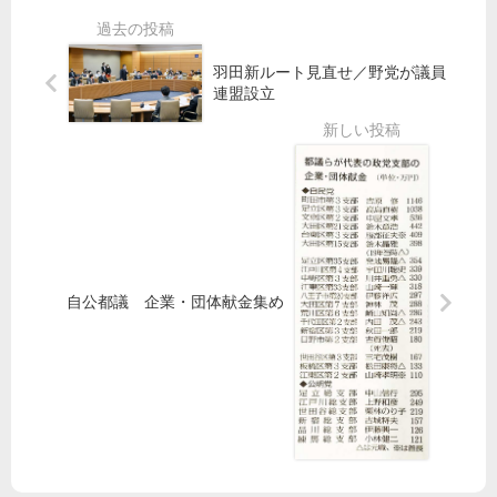
よ
コ
政
も
ロ
ロ
へ
り
ン
ナ
も
羽田新ルート見直せ／野党が議員
氏
グ
対
ぎ
連盟設立
を
ラ
応
氏
支
ン
継
が
援
宣
続
第
伝
可
一
西
能
声
東
な
京
補
市
償
自公都議 企業・団体献金集め
必
要