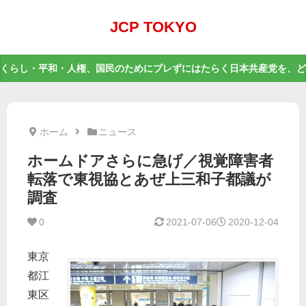
JCP TOKYO
くらし・平和・人権、国民のためにブレずにはたらく日本共産党を、ど
ホーム
ニュース
ホームドアさらに急げ／視覚障害者
転落で東視協とあぜ上三和子都議が
調査
0
2021-07-06
2020-12-04
東京
都江
東区