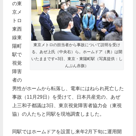
の東
京メ
トロ
東西
線東
東京メトロの担当者から事故について説明を受け
陽町
る、あぜ上氏（中央右）ら。ホームドア（奥）は開
駅で
いたままです=3日、東京・東陽町駅（写真提供：し
視覚
んぶん赤旗）
障害
者の
男性がホームから転落し、電車にはねられ死亡した
事故（11月29日）を受けて、日本共産党の、あぜ
上三和子都議は3日、東京視覚障害者協力会（東視
協）の人たちと同駅を現地調査しました。
同駅ではホームドアを設置し来年2月下旬に運用開