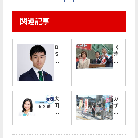
関連記事
Ｂ
《
Ｓ
荒
番
川
組
区
山
長
添
選
拓
》
議
憲
大
ガ
員
法
田
ザ
語
生
区
攻
る
か
長
撃
／
し
選
や
新
た
で
め
型
区