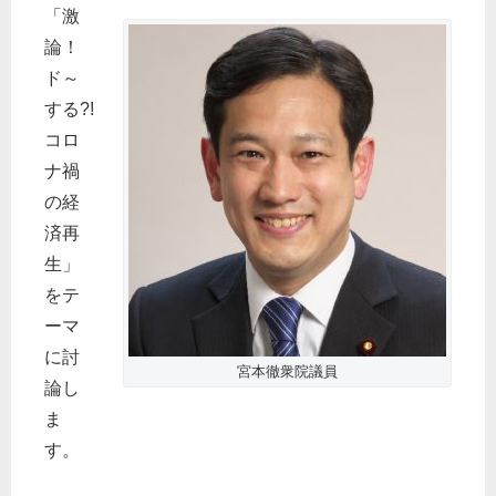
「激
論！
ド～
する?!
コロ
ナ禍
の経
済再
生」
をテ
ーマ
に討
宮本徹衆院議員
論し
ま
す。