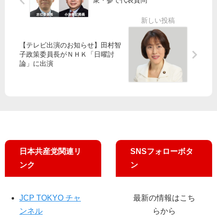
衆・参で代表質問
の
：
谷
谷
「
00
に
）
【
て
徹
調
【テレビ出演のお知らせ】田村智
底
布
子政策委員長がＮＨＫ「日曜討
解
駅
論」に出演
説
街
】
頭
文
演
科
説
省
の
政
治
日本共産党関連リ
SNSフォローボタ
介
入
ンク
ン
問
題
と
JCP TOKYO チャ
最新の情報はこち
は
ンネル
らから