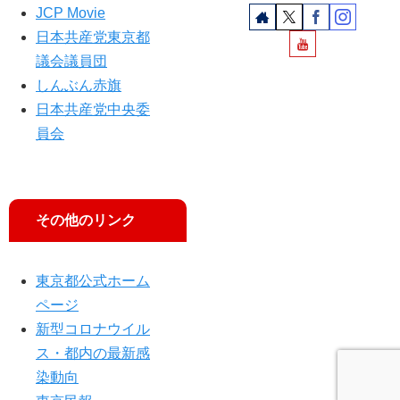
？
JCP Movie
ー
日本共産党東京都
ー
平
議会議員団
和
しんぶん赤旗
教
日本共産党中央委
育
員会
を
萎
縮
さ
せ
その他のリンク
な
い
」
東京都公式ホーム
が
ページ
公
新型コロナウイル
開
ス・都内の最新感
さ
れ
染動向
ま