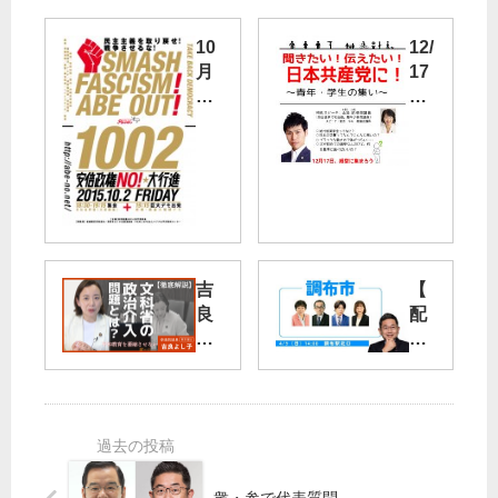
10
12/
月
17
2
（
日
土
）
安
山
倍
添
政
拓
権
参
Ｎ
議
吉
【
Ｏ
院
良
配
！
議
よ
信
☆
員
し
】
大
つ
子
4/9
行
ど
参
（
進
い
院
日
（
議
）
日
世
員
14
比
田