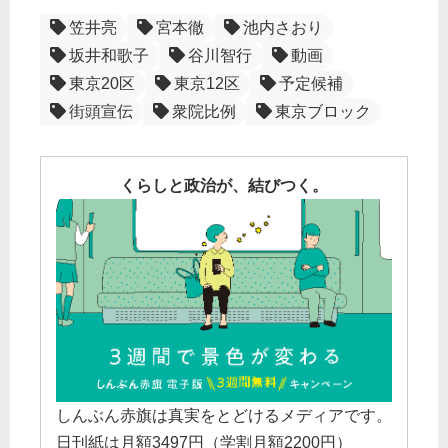
笠井亮
宮本徹
池内さおり
坂井和歌子
谷川智行
動画
東京20区
東京12区
予定候補
街頭宣伝
衆院比例
東京ブロック
くらしと政治が、結びつく。
しんぶん赤旗は真実をとどけるメディアです。
日刊紙は月額3497円（学割月額2200円）