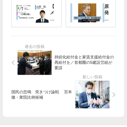
都
療
【
原
議
体
メ
発
補
制
デ
を
選
強
ィ
比
化
ア
に
一
を
出
押
体
５
演
し
で
類
】
付
た
問
6
け
持続化給付金と家賃支援給付金の
た
題
月
再給付を／首都圏の5建設労組が
か
要請
7
い
党
日
勝
都
(日
利
議
)山
国民の悲鳴 突きつけ論戦 宮本
を
団
添
徹・衆院比例候補
─
が
拓
北
都
政
区
に
策
・
要
委
小
請
員