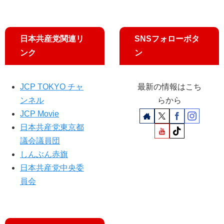
池
長
書
が
記
NH
局
日本共産党関連リ
SNSフォローボタ
K
長
総
ンク
ン
の
合
訴
テ
え
レ
JCP TOKYO チャ
最新の情報はこち
ビ
ンネル
らから
・
JCP Movie
NH
日本共産党東京都
K
A
議会議員団
M
しんぶん赤旗
「
日本共産党中央委
日
員会
曜
討
論
」