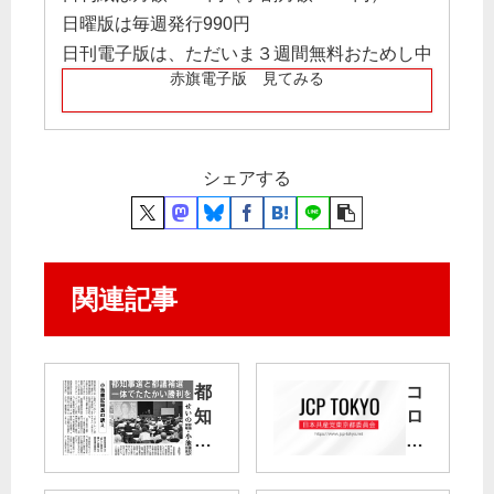
日曜版は毎週発行990円
日刊電子版は、ただいま３週間無料おためし中
赤旗電子版 見てみる
シェアする
関連記事
都
コ
知
ロ
事
ナ
選
と
医