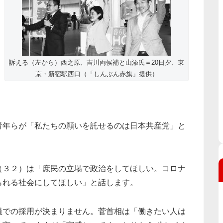
訴える（左から）西之原、吉川両候補と山添氏＝20日夕、東
京・新宿駅西口（「しんぶん赤旗」提供）
青年らが「私たちの願いを託せるのは日本共産党」と
（３２）は「庶民の立場で政治をしてほしい。コロナ
られる社会にしてほしい」と話します。
員での採用が決まりません。菅首相は「働きたい人は