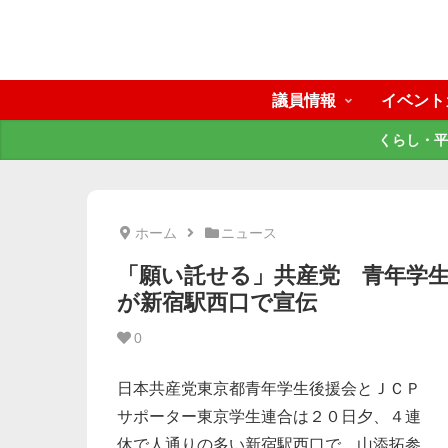
議員情報
イベント
くらし・平
ホーム
ニュース
「願い託せる」共産党 青年学生
が新宿駅西口で宣伝
0
日本共産党東京都青年学生後援会とＪＣＰ
サポーター東京学生連合は２０日夕、４連
休で人通りの多い新宿駅西口で、山添拓参