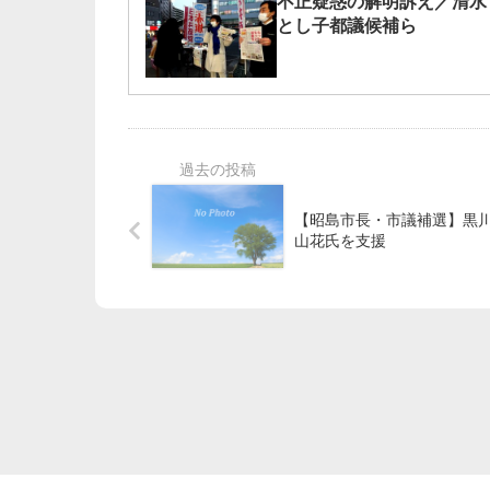
不正疑惑の解明訴え／清水
とし子都議候補ら
【昭島市長・市議補選】黒
山花氏を支援