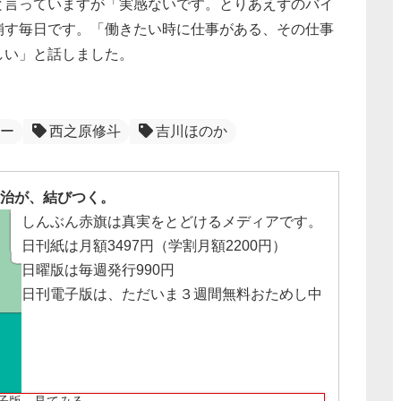
と言っていますが「実感ないです。とりあえずのバイ
崩す毎日です。「働きたい時に仕事がある、その仕事
しい」と話しました。
ー
西之原修斗
吉川ほのか
治が、結びつく。
しんぶん赤旗は真実をとどけるメディアです。
日刊紙は月額3497円（学割月額2200円）
日曜版は毎週発行990円
日刊電子版は、ただいま３週間無料おためし中