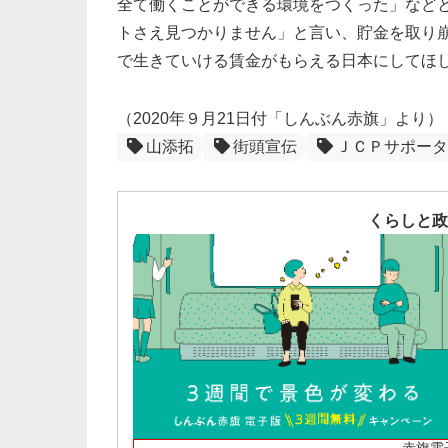
全て働くことができる環境をつくった」など
トさえ見つかりません」と言い、貯金を取り
で生きていける賃金がもらえる日本にしてほ
（2020年９月21日付「しんぶん赤旗」より）
山添拓
街頭宣伝
ＪＣＰサポータ
くらしと政