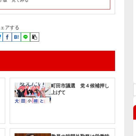
子版 見てみる
ェアする
町田市議選 党４候補押し
上げて