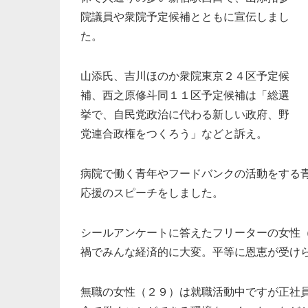
院議員や衆院予定候補とともに宣伝しまし
た。
山添氏、吉川ほのか衆院東京２４区予定候
補、西之原修斗同１１区予定候補は「総選
挙で、自民党政治に代わる新しい政府、野
党連合政権をつくろう」などと訴え。
病院で働く青年やフードバンクの活動をする
応援のスピーチをしました。
シールアンケートに答えたフリーターの女性
禍でみんな経済的に大変。平等に恩恵が受け
無職の女性（２９）は就職活動中ですが正社