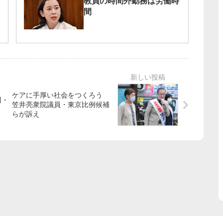
教員の時間外勤務は労働時
間
ケアに手厚い社会をつくろう
川・
笠井亮衆院議員・東京比例候補
らが訴え