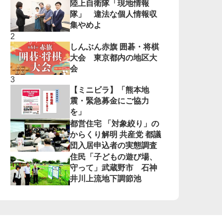
陸上自衛隊「現地情報
隊」 違法な個人情報収
集やめよ
しんぶん赤旗 囲碁・将棋
大会 東京都内の地区大
会
【ミニビラ】「熊本地
震・緊急募金にご協力
を」
都営住宅 「対象絞り」の
からくり解明 共産党 都議
団入居申込者の実態調査
住民「子どもの遊び場、
守って」武蔵野市 石神
井川上流地下調節池