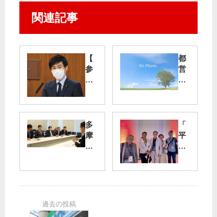
関連記事
【
都
参
営
院
の
資
空
源
き
エ
家
ネ
開
多
「
ル
放
摩
平
ギ
を
モ
和
ー
国
ノ
外
調
交
レ
交
査
省
ー
こ
会
内
ル
そ
】
延
重
危
住
伸
要