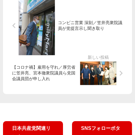
険
ま
ど
」
な
い
う
笠
核
連
な
井
燃
が
っ
氏
コンビニ営業 深刻／笠井亮衆院議
扱
記
員が党提言示し聞き取り
て
、
い
者
る
エ
未
会
レ
定
見
ン
／
・
山
ホ
添
【コロナ禍】雇用を守れ／厚労省
ワ
に笠井亮、宮本徹衆院議員ら党国
議
イ
会議員団が申し入れ
員
ト
破
氏
綻
と
政
再
策
会
固
執
を
日本共産党関連リ
SNSフォローボタ
批