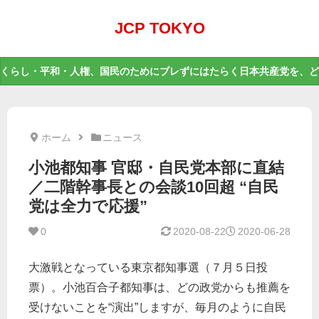
JCP TOKYO
くらし・平和・人権、国民のためにブレずにはたらく日本共産党を、ど
ホーム
ニュース
小池都知事 官邸・自民党本部に直結
／二階幹事長との会談10回超 “自民
党は全力で応援”
0
2020-08-22
2020-06-28
大激戦となっている東京都知事選（７月５日投
票）。小池百合子都知事は、どの政党からも推薦を
受けないことを“演出”しますが、毎月のように自民