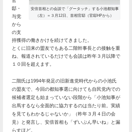
官
邸・
安倍首相との会談で「グータッチ」する小池都知事
（左）＝３月12日、首相官邸（官邸HPから）
与党
から
の支
持獲得の働きかけを続けてきました。
とくに旧来の盟友でもある二階幹事長との接触を重
ね、報道されているだけでも会談は昨年３月以降で
１０回を超えます。
二階氏は1994年発足の旧新進党時代からの小池氏
の盟友で、今回の都知事選に向けても自民党内での
候補者選定も始まっていない段階から「小池知事が
出馬するなら全面的に協力するのは当たり前。実績
を見てもわかるじゃないか」（昨年３月４日の会
見）と発言し、安倍首相も「ずいぶん早いね」と漏
らすほど。