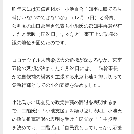
昨年末には安倍首相が「小池百合子知事に勝てる候
補はいないのではないか」（12月17日）と発言。
公明党の山口那津男代表も小池氏の都知事再選が有
力だと示唆（同24日）するなど、事実上の政権公
認の地位を固めたのです。
コロナウイルス感染拡大の危機が深まるなか、東京
五輪の延期が決まった３月24日には、二階幹事長
が独自候補の模索を主張する東京都連を押し切って
党執行部としての小池支援を決めました。
小池氏が出馬会見で政党推薦の辞退を表明するま
で、二階氏は「小池支援」を繰り返し表明。小池氏
の政党推薦辞退の表明を受け自民党が「自主投票」
を決めても、二階氏は「自民党としてしっかり応援