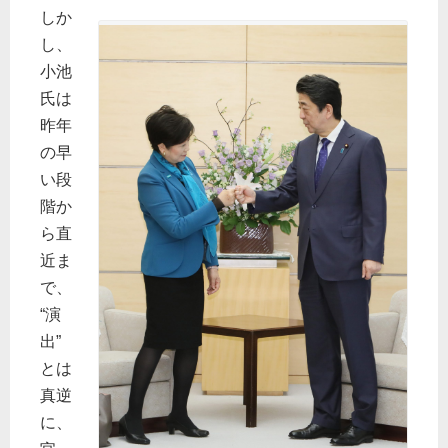
しか
し、
小池
氏は
昨年
の早
い段
階か
ら直
近ま
で、
“演
出”
とは
真逆
に、