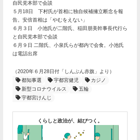
自民党本部で会談
５月18日 下村氏が首相に独自候補擁立断念を報
告。安倍首相は「やむをえない」
６月３日 小池氏が二階氏、稲田朋美幹事長代行ら
と自民党本部で会談
６月９日 二階氏、小泉氏らが都内で会食。小池氏
は電話出席
（2020年６月28日付「しんぶん赤旗」より）
都知事選
宇都宮健児
カジノ
新型コロナウイルス
五輪
宇都宮けんじ
くらしと政治が、結びつく。