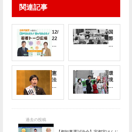
関連記事
12/
国
22
際
（
基
木
督
）
教
・
大
23
戦
憲
環
（
争
法
境
金
法
守
破
）
学
る
壊
池
園
共
の
内
祭
産
戦
さ
で
党
争
お
討
躍
ノ
り
論
進
ー
衆
こ
【都知事選討論会】宇都宮けんじ