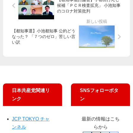
院
候補「ＰＣＲ検査拡充」 小池知事
そ
議
のコロナ対策批判
員
ト
ー
【都知事選】小池都知事 公約どう
ク
なった？ 「７つのゼロ」苦しい言
い訳
イ
ベ
ン
ト
（
北
区
）
日本共産党関連リ
SNSフォローボタ
ンク
ン
JCP TOKYO チャ
最新の情報はこち
ンネル
らから