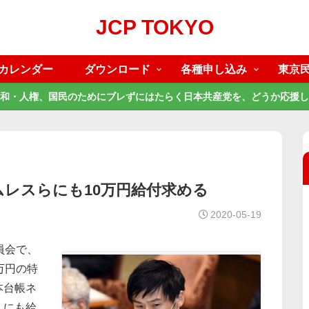
JCP TOKYO
カレンダー
ダウンロード
各種申し込み
東京
和・人権、国民のためにブレずにはたらく日本共産党を、どうか応援し
ムレスらにも10万円給付求める
2020-05-19
員会で、
万円の特
本台帳ネ
人にも給