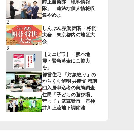
陸上自衛隊「現地情報
隊」 違法な個人情報収
集やめよ
しんぶん赤旗 囲碁・将棋
大会 東京都内の地区大
会
【ミニビラ】「熊本地
震・緊急募金にご協力
を」
都営住宅 「対象絞り」の
からくり解明 共産党 都議
団入居申込者の実態調査
住民「子どもの遊び場、
守って」武蔵野市 石神
井川上流地下調節池