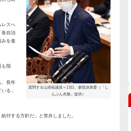
ムレスへ
「各自治
組みを進
題も指
も、長年
質問する山添拓議員＝13日、参院決算委（「し
ている」
んぶん赤旗」提供）
、給付する方針だ」と答弁しました。