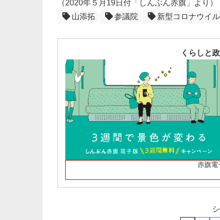
（2020年５月19日付「しんぶん赤旗」より）
山添拓
参議院
新型コロナウイル
くらしと政
赤旗電
シ