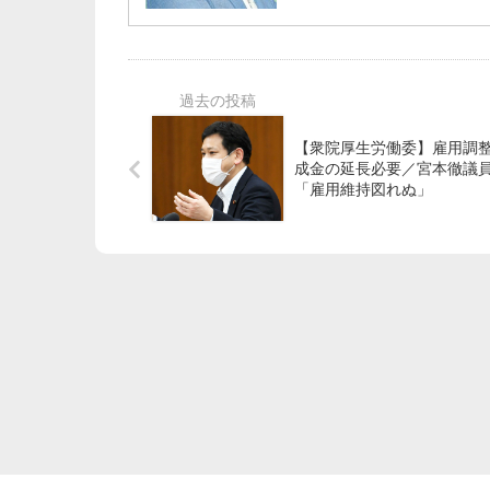
【衆院厚生労働委】雇用調
成金の延長必要／宮本徹議
「雇用維持図れぬ」