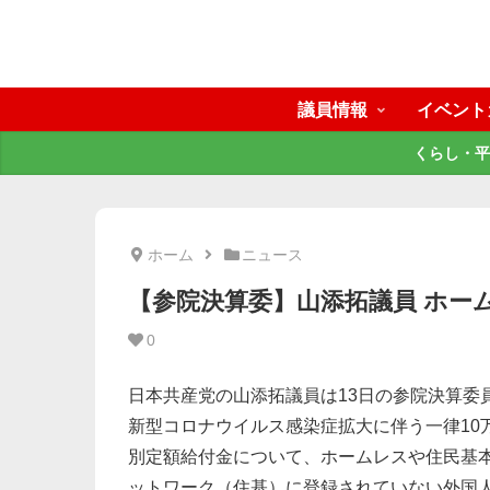
議員情報
イベント
くらし・平
ホーム
ニュース
【参院決算委】山添拓議員 ホー
0
日本共産党の山添拓議員は13日の参院決算委
新型コロナウイルス感染症拡大に伴う一律10
別定額給付金について、ホームレスや住民基
ットワーク（住基）に登録されていない外国