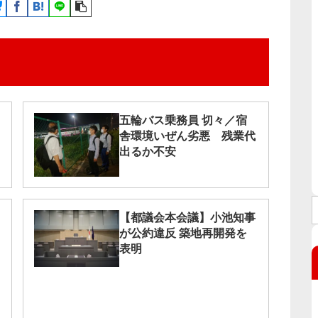
五輪バス乗務員 切々／宿
舎環境いぜん劣悪 残業代
出るか不安
【都議会本会議】小池知事
が公約違反 築地再開発を
表明