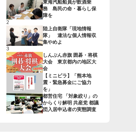
東海汽船船員が飲酒乗
務 島民の命・暮らし保
障を
陸上自衛隊「現地情報
隊」 違法な個人情報収
集やめよ
しんぶん赤旗 囲碁・将棋
大会 東京都内の地区大
会
【ミニビラ】「熊本地
震・緊急募金にご協力
を」
都営住宅 「対象絞り」の
からくり解明 共産党 都議
団入居申込者の実態調査