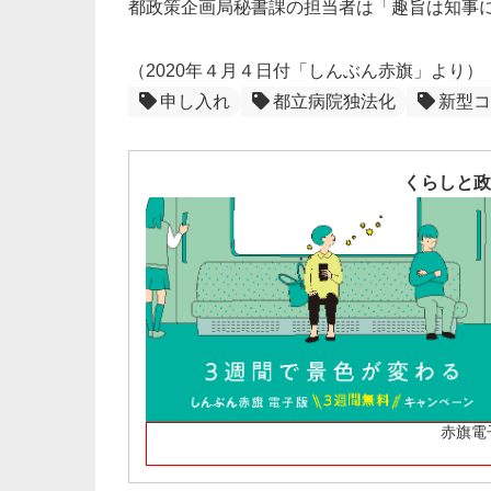
都政策企画局秘書課の担当者は「趣旨は知事
（2020年４月４日付「しんぶん赤旗」より）
申し入れ
都立病院独法化
新型コ
くらしと政
赤旗電