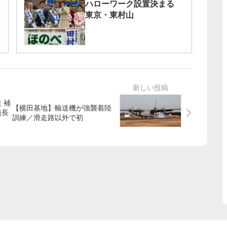
ハローワーク設置決まる
東京・東村山
 補
【横田基地】輸送機が強襲着陸
員長
訓練／滑走路以外で初