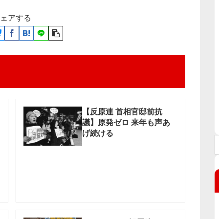
ェアする
【反原連 首相官邸前抗
議】原発ゼロ 来年も声あ
げ続ける