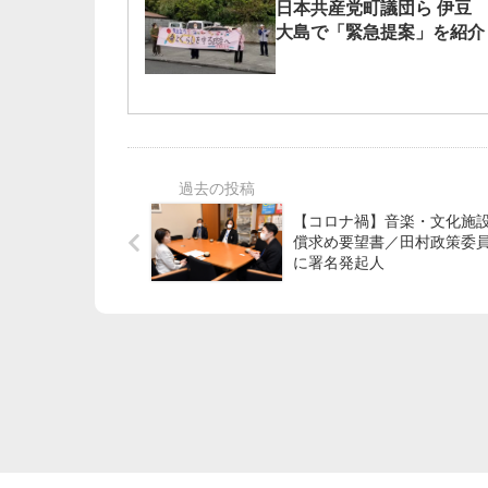
日本共産党町議団ら 伊豆
大島で「緊急提案」を紹介
【コロナ禍】音楽・文化施設
償求め要望書／田村政策委
に署名発起人