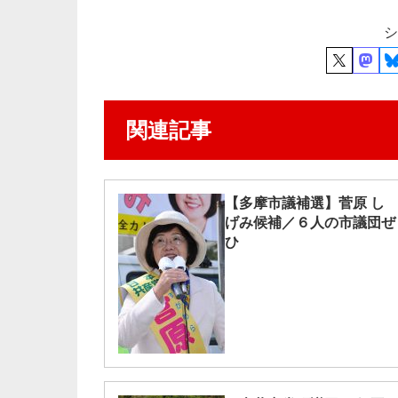
シ
関連記事
【多摩市議補選】菅原 し
げみ候補／６人の市議団ぜ
ひ