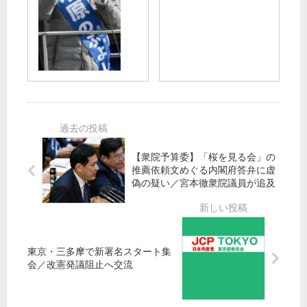
を
選
都
都
公
・
委
予
開
あ
講
算
し
す
演
編
ま
投
会
成
し
票
】
で
た
】
「
地
中
小
方
学
池
議
校
晃
【衆院予算委】「桜を見る会」の
員
全
さ
推薦依頼文めぐる内閣府答弁に虚
要
員
ん
偽の疑い／宮本徹衆院議員が追及
請
給
若
食
者
に
と
～
語
東京・三多摩で新署名スタート集
木
る
会／改憲発議阻止へ交流
原
」
の
希
ぶ
望