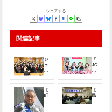
シェアする
関連記事
ジ
「
ェ
JC
ン
P
ダ
TO
ー
KY
な
O
【
【
ど
＋
町
民
前
」
田
青
進
＃
市
東
を
29
長
京