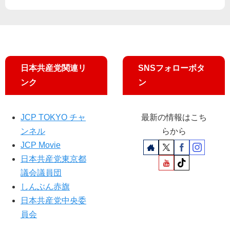
よ
の
し
持
市
て
長
る
候
社
補
会
日本共産党関連リ
SNSフォローボタ
が
へ
ンク
ン
訴
大
え
学
生
JCP TOKYO チャ
最新の情報はこち
ら
ンネル
らから
参
加
JCP Movie
日本共産党東京都
議会議員団
しんぶん赤旗
日本共産党中央委
員会