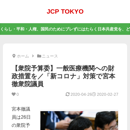
JCP TOKYO
くらし・平和・人権、国民のためにブレずにはたらく日本共産党を、ど
ホーム
ニュース
【衆院予算委】一般医療機関への財
政措置を／「新コロナ」対策で宮本
徹衆院議員
0
2020-04-26
2020-02-27
宮本徹議
員は26日
の衆院予