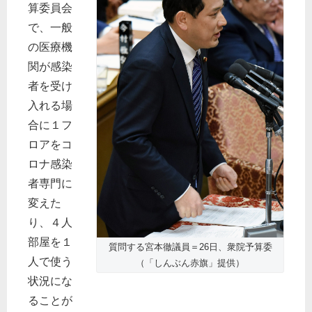
算委員会
で、一般
の医療機
関が感染
者を受け
入れる場
合に１フ
ロアをコ
ロナ感染
者専門に
変えた
り、４人
部屋を１
質問する宮本徹議員＝26日、衆院予算委
人で使う
（「しんぶん赤旗」提供）
状況にな
ることが