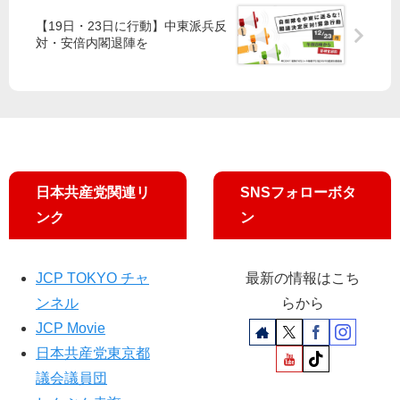
議
知
す
ま
員
ら
【19日・23日に行動】中東派兵反
か
す
と
せ
対・安倍内閣退陣を
ら
「
「
ご
ス
飯
ペ
論
ー
法
ス
」
」
の
企
日本共産党関連リ
SNSフォローボタ
上
画
ンク
ン
西
充
子
JCP TOKYO チャ
最新の情報はこち
教
授
ンネル
らから
が
JCP Movie
対
日本共産党東京都
談
議会議員団