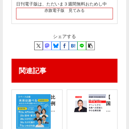
日刊電子版は、ただいま３週間無料おためし中
赤旗電子版 見てみる
シェアする
関連記事
比
【
例
国
５
会
候
補
閉
へ
会