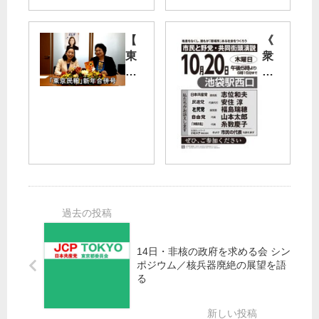
の
中
質
審
【
《
問
査
東
衆
つ
】
京
院
ぶ
8/2
民
10
や
3
報
区
こ
（
新
補
う
金
年
選
共
）
合
》
産
小
併
野
党
池
号
党
公
晃
】
党
式
書
吉
首
ツ
記
良
街
イ
局
よ
頭
ッ
長
14日・非核の政府を求める会 シン
し
演
ポジウム／核兵器廃絶の展望を語
タ
が
子
説
る
ー
質
参
の
問
院
お
あ
し