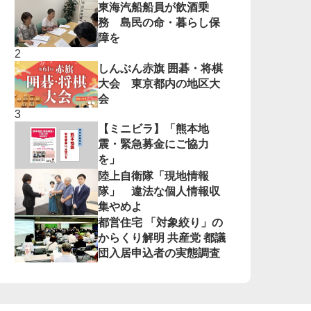
東海汽船船員が飲酒乗
務 島民の命・暮らし保
障を
しんぶん赤旗 囲碁・将棋
大会 東京都内の地区大
会
【ミニビラ】「熊本地
震・緊急募金にご協力
を」
陸上自衛隊「現地情報
隊」 違法な個人情報収
集やめよ
都営住宅 「対象絞り」の
からくり解明 共産党 都議
団入居申込者の実態調査