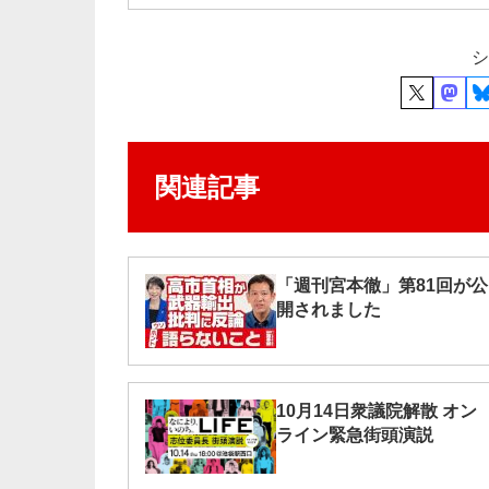
シ
関連記事
「週刊宮本徹」第81回が公
開されました
10月14日衆議院解散 オン
ライン緊急街頭演説