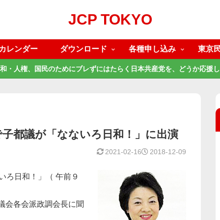
JCP TOKYO
カレンダー
ダウンロード
各種申し込み
東京
和・人権、国民のためにブレずにはたらく日本共産党を、どうか応援し
で子都議が「なないろ日和！」に出演
2021-02-16
2018-12-09
ないろ日和！」（ 午前９
都議会各会派政調会長に聞