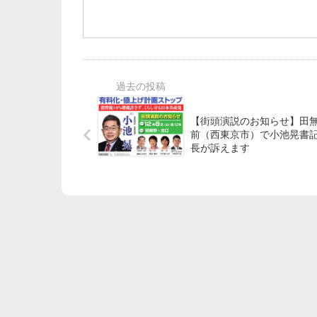
【街頭演説のお知らせ】田
前（西東京市）で小池晃書
長が訴えます