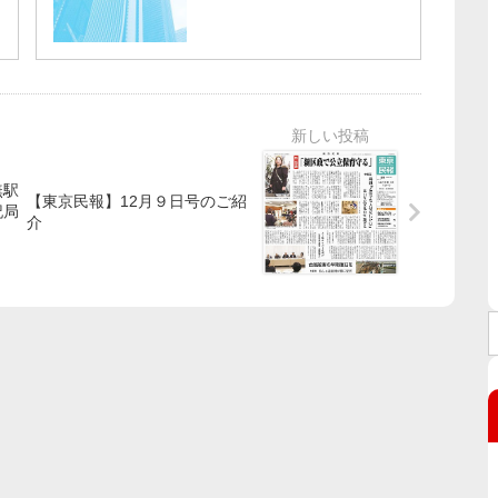
無駅
【東京民報】12月９日号のご紹
記局
介