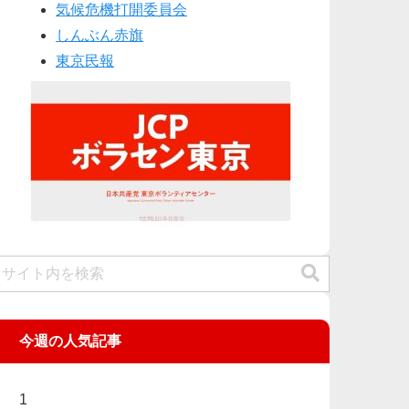
気候危機打開委員会
しんぶん赤旗
東京民報
今週の人気記事