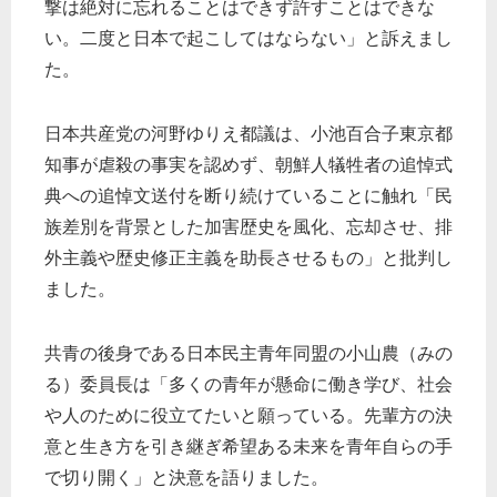
撃は絶対に忘れることはできず許すことはできな
い。二度と日本で起こしてはならない」と訴えまし
た。
日本共産党の河野ゆりえ都議は、小池百合子東京都
知事が虐殺の事実を認めず、朝鮮人犠牲者の追悼式
典への追悼文送付を断り続けていることに触れ「民
族差別を背景とした加害歴史を風化、忘却させ、排
外主義や歴史修正主義を助長させるもの」と批判し
ました。
共青の後身である日本民主青年同盟の小山農（みの
る）委員長は「多くの青年が懸命に働き学び、社会
や人のために役立てたいと願っている。先輩方の決
意と生き方を引き継ぎ希望ある未来を青年自らの手
で切り開く」と決意を語りました。