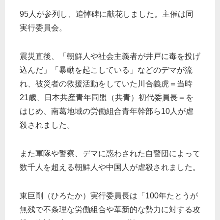
95人が参列し、追悼碑に献花しました。主催は同
実行委員会。
震災直後、「朝鮮人や社会主義者が井戸に毒を投げ
込んだ」「暴動を起こしている」などのデマが流
れ、被災者の救援活動をしていた川合義虎＝当時
21歳、日本共産青年同盟（共青）初代委員長＝を
はじめ、南葛地域の労働組合青年幹部ら10人が虐
殺されました。
また軍隊や警察、デマに惑わされた自警団によって
数千人を超える朝鮮人や中国人が虐殺されました。
東巨剛（ひろたか）実行委員長は「100年たとうが
無残で不条理な労働組合や革新的な勢力に対する攻