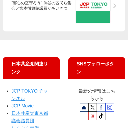
2
氏
“都心の空守ろう” 渋谷の区民ら集
習
後
会／宮本徹衆院議員があいさつ
子
・
援
保
交
会
育
流
が
料
会
決
無
起
償
ト
集
に
ー
会
ク
セ
日本共産党関連リ
SNSフォローボタ
ッ
ンク
ン
シ
ョ
ン
JCP TOKYO チャ
最新の情報はこち
「
地
ンネル
らから
方
JCP Movie
議
日本共産党東京都
員
議会議員団