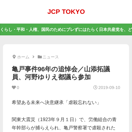
JCP TOKYO
くらし・平和・人権、国民のためにブレずにはたらく日本共産党を、ど
ホーム
ニュース
亀戸事件96年の追悼会／山添拓議
員、河野ゆりえ都議ら参加
0
2019-09-10
希望ある未来へ決意継承「虐殺忘れない」
関東大震災（1923年９月１日）で、労働組合の青
年幹部らが捕らえられ、亀戸警察署で虐殺された