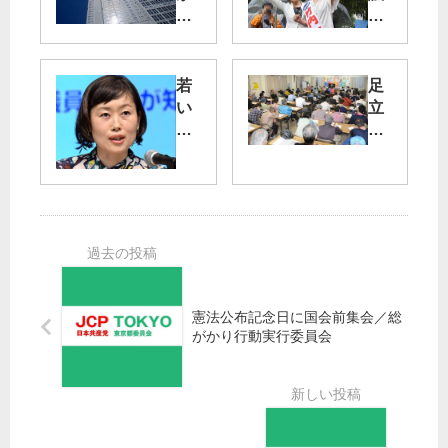
新
補
年
選
度
告
予
示
若
足
算
第
い
立
で
一
世
区
方
声
代
長
針
─
・
選
「
真
・
18
声
ん
区
歳
を
中
議
以
届
世
選
下
け
代
勝
に
る
の
利
憲法公布記念日に国会前集会／総
月
」
地
を
がかり行動実行委員会
5
板
方
千
橋
議
共
円
・
員
産
竹
の
党
第
内
学
と