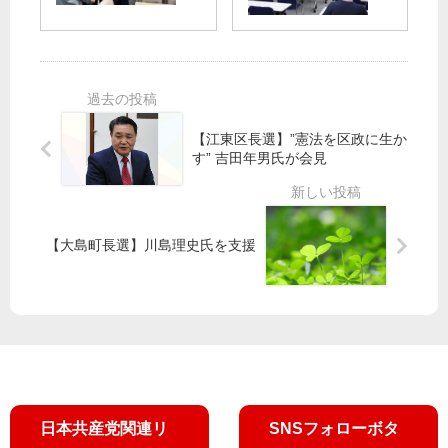
０
都
の
０
議
メ
本
団
ー
伐
が
デ
採
都
ー
に
代
神
【江東区長選】”憲法を区政に生か
申
々
す” 吉田年男氏が会見 ​
宮
し
木
外
入
公
苑
れ
園
“首
と
【大島町長選】川島理史氏を支援
都
都
オ
計
大
ン
審
学
ラ
で
東
イ
承
京
ン
認
の
で
授
業
日本共産党関連リ
SNSフォローボタ
料