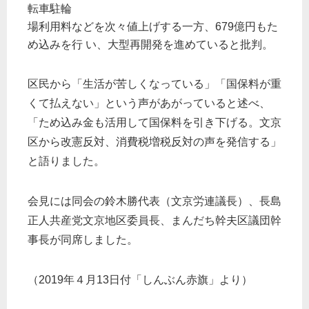
転車駐輪
場利用料などを次々値上げする一方、679億円もた
め込みを行 い、大型再開発を進めていると批判。
区民から「生活が苦しくなっている」「国保料が重
くて払えない」という声があがっていると述べ、
「ため込み金も活用して国保料を引き下げる。文京
区から改憲反対、消費税増税反対の声を発信する」
と語りました。
会見には同会の鈴木勝代表（文京労連議長）、長島
正人共産党文京地区委員長、まんだち幹夫区議団幹
事長が同席しました。
（2019年４月13日付「しんぶん赤旗」より）