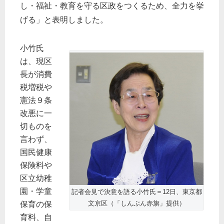
し・福祉・教育を守る区政をつくるため、全力を挙
げる」と表明しました。
小竹氏
は、現区
長が消費
税増税や
憲法９条
改悪に一
切ものを
言わず、
国民健康
保険料や
区立幼稚
園・学童
記者会見で決意を語る小竹氏＝12日、東京都
文京区（「しんぶん赤旗」提供）
保育の保
育料、自