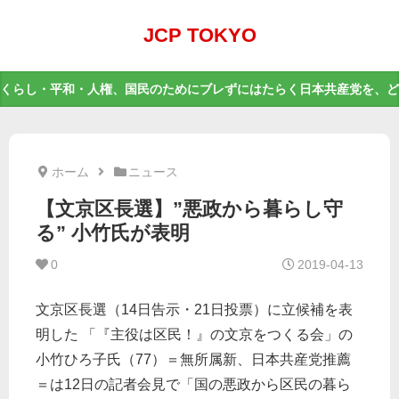
JCP TOKYO
くらし・平和・人権、国民のためにブレずにはたらく日本共産党を、ど
ホーム
ニュース
【文京区長選】”悪政から暮らし守
る” 小竹氏が表明 ​
0
2019-04-13
文京区長選（14日告示・21日投票）に立候補を表
明した 「『主役は区民！』の文京をつくる会」の
小竹ひろ子氏（77）＝無所属新、日本共産党推薦
＝は12日の記者会見で「国の悪政から区民の暮ら