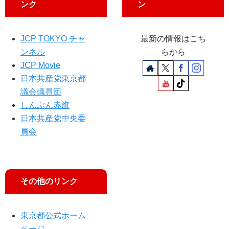
値
ンク
ン
下
げ
を”
JCP TOKYO チャ
最新の情報はこち
ンネル
らから
JCP Movie
日本共産党東京都
議会議員団
しんぶん赤旗
日本共産党中央委
員会
その他のリンク
東京都公式ホーム
ページ