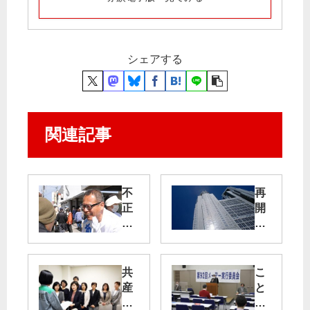
シェアする
関連記事
不
再
正
開
の
発
全
で
容
大
解
木
共
こ
明
１
産
と
を
０
党
し