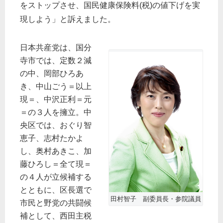
をストップさせ、国民健康保険料(税)の値下げを実
現しよう」と訴えました。
日本共産党は、国分
寺市では、定数２減
の中、岡部ひろあ
き、中山ごう＝以上
現＝、中沢正利＝元
＝の３人を擁立。中
央区では、おぐり智
恵子、志村たかよ
し、奥村あきこ、加
藤ひろし＝全て現＝
の４人が立候補する
とともに、区長選で
田村智子 副委員長・参院議員
市民と野党の共闘候
補として、西田主税