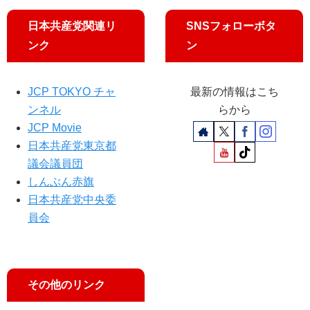
院
況
官
東
房
日本共産党関連リ
SNSフォローボタ
京
長
ンク
ン
比
官
例
、
予
答
JCP TOKYO チャ
最新の情報はこち
定
え
候
ンネル
らから
ら
補
JCP Movie
れ
が
ず
日本共産党東京都
訴
議会議員団
え
しんぶん赤旗
日本共産党中央委
員会
その他のリンク