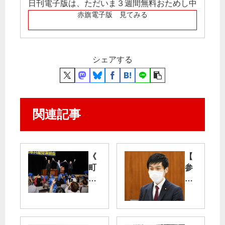
日刊電子版は、ただいま３週間無料おためし中
赤旗電子版 見てみる
シェアする
関連記事
《
【
町
参
田
院
市
決
》
算
平
委
和
】