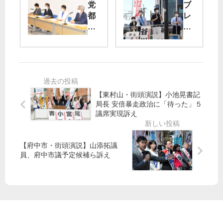
党
ブ
な
山
都
レ
空
添
議
な
取
拓
団
い
り
議
が
党
戻
員
予
伸
す
黒
算
び
川
組
て
池
前
み
こ
【東村山・街頭演説】小池晃書記
川
検
替
そ
局長 安倍暴走政治に「待った」５
友
事
議席実現訴え
え
／
一
長
案
江
候
処
東
補
分
【府中市・街頭演説】山添拓議
区
必
経
員、府中市議予定候補ら訴え
で
勝
過
谷
へ
明
川
演
示
智
説
迫
行
会
る
衆
盛
／