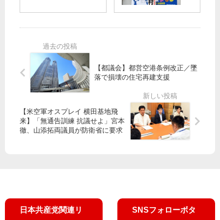
挙
区
人
】
結
区
」
Ｐ
果
議
新
Ｃ
選
宿
Ｒ
】”
区
検
暮
長
査
【都議会】都営空港条例改正／墜
ら
選
拡
落で損壊の住宅再建支援
し
・
充
応
小
を
援
池
／
の
党
党
【米空軍オスプレイ 横田基地飛
来】「無通告訓練 抗議せよ」宮本
区
副
都
徹、山添拓両議員が防衛省に要求
政
委
議
に”
員
団
田
長
と
村
が
党
副
応
大
委
援
島
員
演
町
長
説
議
日本共産党関連リ
SNSフォローボタ
が
団