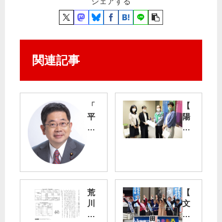
シェアする
関連記事
「
【
平
陽
和
性
都
者
市
確
に
認
ふ
の
さ
伊
荒
【
わ
豆
川
文
し
大
選
京
い
島