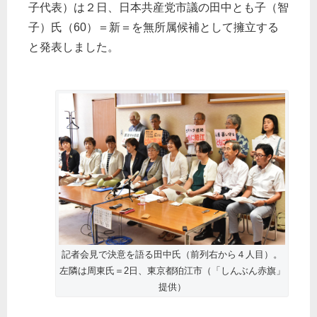
子代表）は２日、日本共産党市議の田中とも子（智
子）氏（60）＝新＝を無所属候補として擁立する
と発表しました。
記者会見で決意を語る田中氏（前列右から４人目）。
左隣は周東氏＝2日、東京都狛江市（「しんぶん赤旗」
提供）