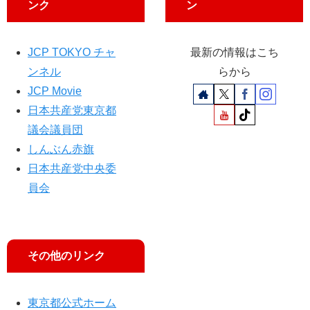
ンク
ン
訴
が
え
都
に
JCP TOKYO チャ
最新の情報はこち
要
ンネル
らから
請
JCP Movie
日本共産党東京都
議会議員団
しんぶん赤旗
日本共産党中央委
員会
その他のリンク
東京都公式ホーム