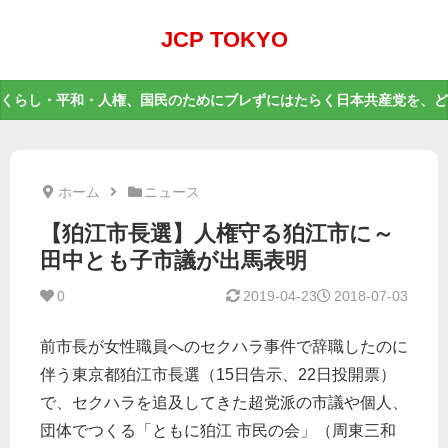
JCP TOKYO
くらし・平和・人権、国民のためにブレずにはたらく日本共産党を、ど
ホーム
ニュース
【狛江市長選】人権守る狛江市に～
田中とも子市議が出馬表明
0
2019-04-23
2018-07-03
前市長が女性職員へのセクハラ事件で辞職したのに
伴う東京都狛江市長選（15日告示、22日投開票）
で、セクハラを追及してきた超党派の市議や個人、
団体でつくる「ともに狛江 市民の会」（周東三和