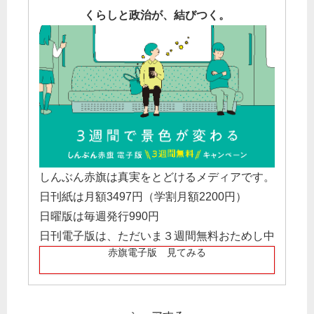
くらしと政治が、結びつく。
しんぶん赤旗は真実をとどけるメディアです。
日刊紙は月額3497円（学割月額2200円）
日曜版は毎週発行990円
日刊電子版は、ただいま３週間無料おためし中
赤旗電子版 見てみる