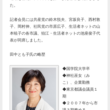
た。
記者会見には共産党の鈴木悦夫、宮坂良子、西村敦
子、岡村伸、社民党の市原広子、生活者ネットの山
本暁子の各市議、狛江・生活者ネットの池座俊子代
表が同席しました。
田中とも子氏の略歴
◆国学院大学卒
◆神社巫女（み
こ）、企業勤務
◆東京都議会議員１
期
◆２００７年から市
議３期務める