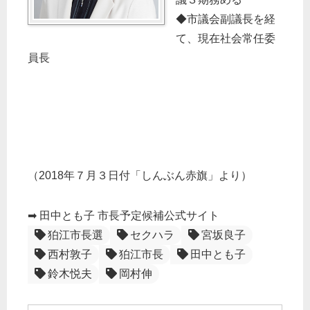
◆市議会副議長を経
て、現在社会常任委
員長
（2018年７月３日付「しんぶん赤旗」より）
➡ 田中とも子 市長予定候補公式サイト
狛江市長選
セクハラ
宮坂良子
西村敦子
狛江市長
田中とも子
鈴木悦夫
岡村伸