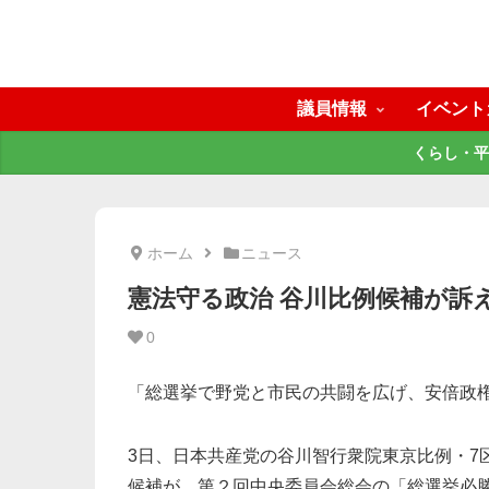
議員情報
イベント
くらし・平
ホーム
ニュース
憲法守る政治 谷川比例候補が訴え
0
「総選挙で野党と市民の共闘を広げ、安倍政
3日、日本共産党の谷川智行衆院東京比例・7
候補が、第２回中央委員会総会の「総選挙必