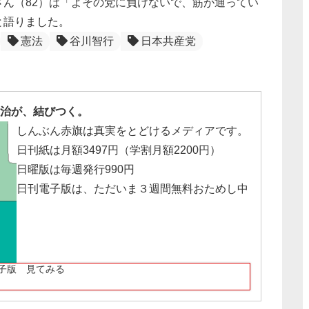
ん（82）は「よその党に負けないで、筋が通ってい
と語りました。
憲法
谷川智行
日本共産党
治が、結びつく。
しんぶん赤旗は真実をとどけるメディアです。
日刊紙は月額3497円（学割月額2200円）
日曜版は毎週発行990円
日刊電子版は、ただいま３週間無料おためし中
子版 見てみる