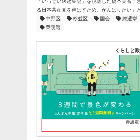
「いっせい決起集会」を視聴した橋本美智子さ
る日本共産党を伸ばすため、がんばりたい」
中野区
杉並区
国会
総選挙
衆院選
くらしと政
赤旗電