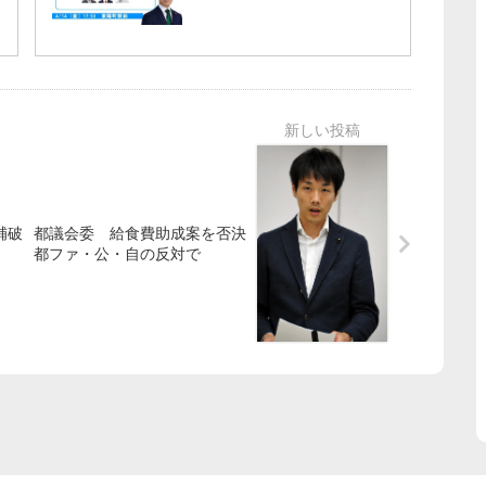
補破
都議会委 給食費助成案を否決
都ファ・公・自の反対で