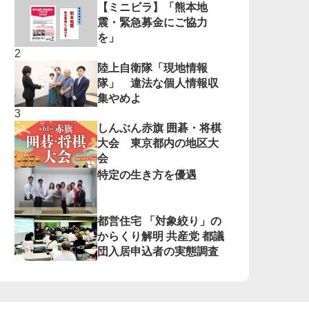
【ミニビラ】「熊本地
震・緊急募金にご協力
を」
陸上自衛隊「現地情報
隊」 違法な個人情報収
集やめよ
しんぶん赤旗 囲碁・将棋
大会 東京都内の地区大
会
特定の生き方を優遇
都営住宅 「対象絞り」の
からくり解明 共産党 都議
団入居申込者の実態調査