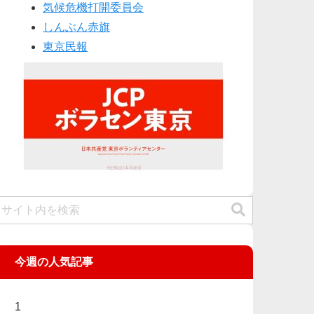
気候危機打開委員会
しんぶん赤旗
東京民報
今週の人気記事