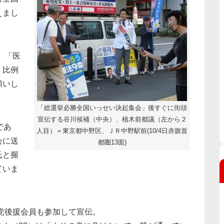
えまし
、「医
。比例
願いし
「総選挙必勝全国いっせい決起集会」後すぐに街頭
宣伝する谷川候補（中央）、植木前都議（左から２
であ
人目）＝東京都中野区、ＪＲ中野駅前(10/4日赤旗首
会に送
都圏13面)
氏と握
ていま
党後援会員も参加して宣伝。