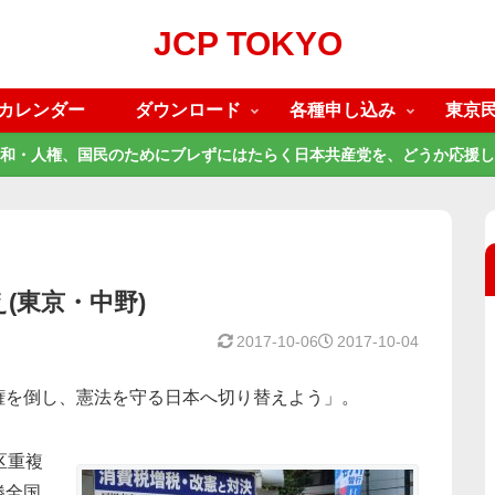
JCP TOKYO
カレンダー
ダウンロード
各種申し込み
東京
和・人権、国民のためにブレずにはたらく日本共産党を、どうか応援し
(東京・中野)
2017-10-06
2017-10-04
権を倒し、憲法を守る日本へ切り替えよう」。
区重複
勝全国