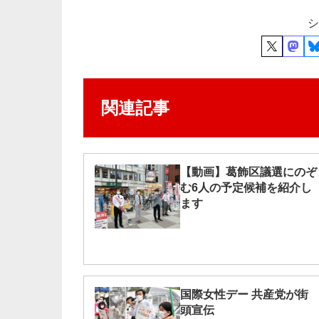
シ
関連記事
【動画】葛飾区議選にのぞ
む6人の予定候補を紹介し
ます
国際女性デー 共産党が街
頭宣伝