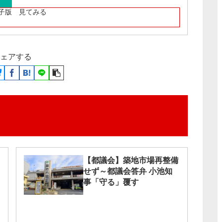
子版 見てみる
ェアする
【都議会】築地市場再整備
せず～都議会答弁 小池知
事「守る」覆す