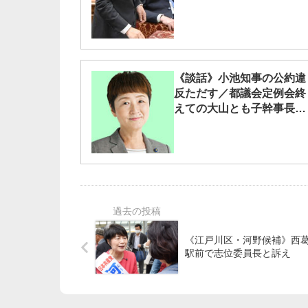
《談話》小池知事の公約違
反ただす／都議会定例会終
えての大山とも子幹事長談
話
《江戸川区・河野候補》西
駅前で志位委員長と訴え