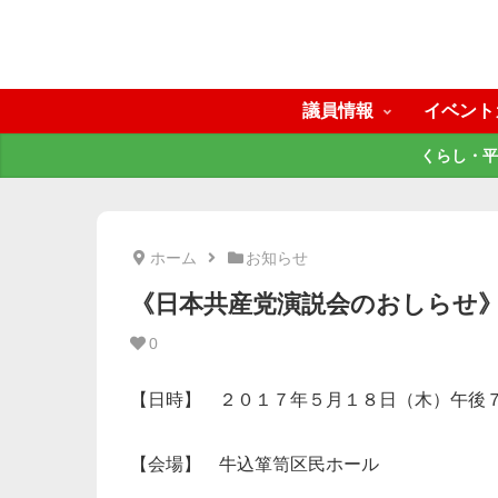
議員情報
イベント
くらし・平
ホーム
お知らせ
《日本共産党演説会のおしらせ
0
【日時】 ２０１７年５月１８日（木）午後
【会場】 牛込箪笥区民ホール