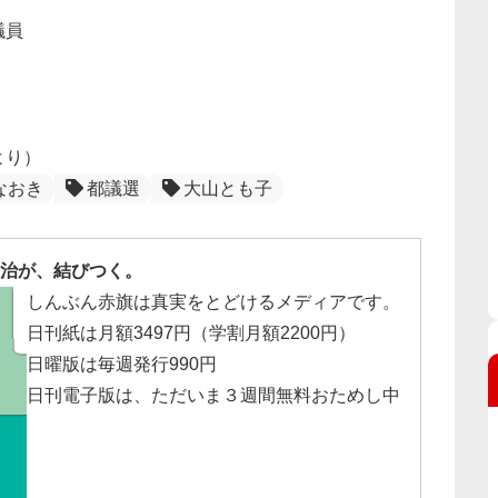
議員
より）
なおき
都議選
大山とも子
治が、結びつく。
しんぶん赤旗は真実をとどけるメディアです。
日刊紙は月額3497円（学割月額2200円）
日曜版は毎週発行990円
日刊電子版は、ただいま３週間無料おためし中