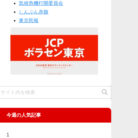
気候危機打開委員会
しんぶん赤旗
東京民報
今週の人気記事