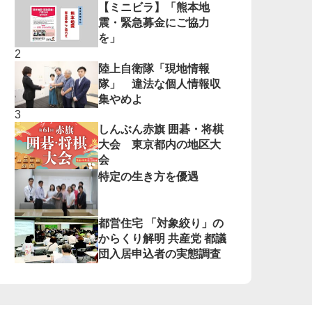
【ミニビラ】「熊本地
震・緊急募金にご協力
を」
陸上自衛隊「現地情報
隊」 違法な個人情報収
集やめよ
しんぶん赤旗 囲碁・将棋
大会 東京都内の地区大
会
特定の生き方を優遇
都営住宅 「対象絞り」の
からくり解明 共産党 都議
団入居申込者の実態調査