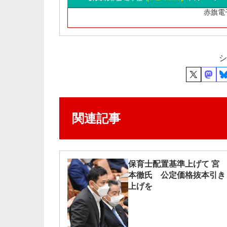
赤旗電
シ
関連記事
保育士配置基準上げて 宮
本徹氏 公定価格抜本引き
上げを