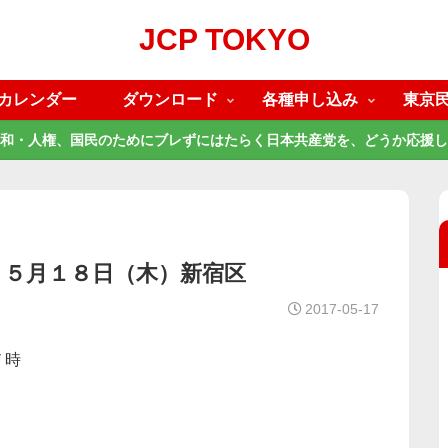
JCP TOKYO
カレンダー
ダウンロード
各種申し込み
東京
和・人権、国民のためにブレずにはたらく日本共産党を、どうか応援し
》５月１８日（木）新宿区
2017-05-17
７時