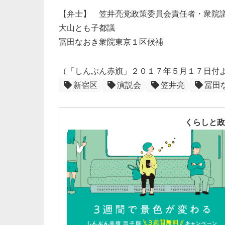
【弁士】 笠井亮党政策委員会責任者・衆院
大山とも子都議
冨田なおき衆院東京１区候補
（「しんぶん赤旗」２０１７年５月１７日付
新宿区
演説会
笠井亮
冨田
くらしと政