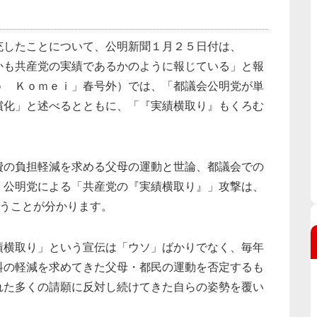
充したことについて、公明新聞１月２５日付は、
かも共産党の実績であるかのように報じている」と報
ｏ Ｋｏｍｅｉ」春号外）では、「都議会公明党が単
償化」と述べるとともに、「『実績横取り』もくろむ
費の負担軽減を求める父母の運動と世論、都議会での
。公明党による「共産党の『実績横取り』」攻撃は、
いうことが分かります。
績横取り」という宣伝は「ウソ」ばかりでなく、毎年
料の軽減を求めてきた父母・都民の運動を否定するも
れた多くの請願に反対し続けてきた自らの姿勢を覆い