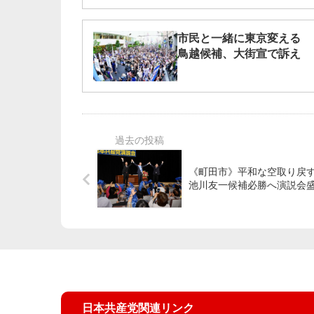
市民と一緒に東京変える
鳥越候補、大街宣で訴え
《町田市》平和な空取り
池川友一候補必勝へ演説会
日本共産党関連リンク