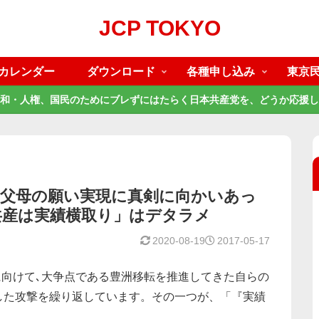
JCP TOKYO
カレンダー
ダウンロード
各種申し込み
東京
和・人権、国民のためにブレずにはたらく日本共産党を、どうか応援し
・父母の願い実現に真剣に向かいあっ
共産は実績横取り」はデタラメ
2020-08-19
2017-05-17
)に向けて､大争点である豊洲移転を推進してきた自らの
した攻撃を繰り返しています。その一つが、「『実績