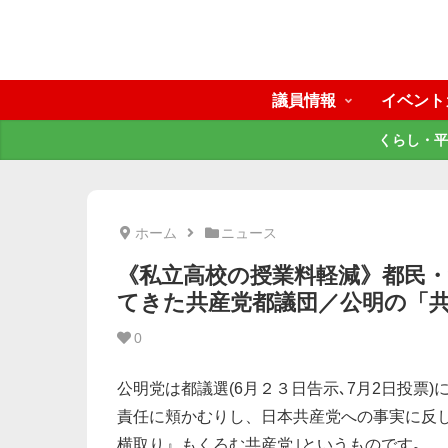
議員情報
イベント
くらし・平
ホーム
ニュース
《私立高校の授業料軽減》都民
てきた共産党都議団／公明の「
0
公明党は都議選(6月２３日告示､7月2日投票
責任に頬かむりし、日本共産党への事実に反
横取り』もくろむ共産党｣というものです｡