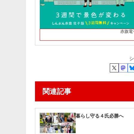
赤旗電
シ
関連記事
暮らし守る４氏必勝へ