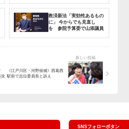
中止」with田中とも子都議
予定候補（北多摩3区=調
布、狛江）
救済新法「実効性あるもの
に」 今からでも見直し
を 参院予算委で山添議員
戻す
《江戸川区・河野候補》西葛西
盛況
駅前で志位委員長と訴え
SNSフォローボタン