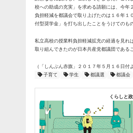
校への助成の充実」を求める請願には、今年
負担軽減を都議会で取り上げたのは１６年１
付型奨学金」を打ち出したことをうけてのも
私立高校の授業料負担軽減拡充の経過を見れ
取り組んできたのが日本共産党都議団である
（「しんぶん赤旗」２０１７年５月１６日付
子育て
学生
都議選
都議会
くらしと政