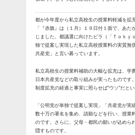
都が今年度から私立高校生の授業料軽減を拡
「『赤旗』は（１月）１９日付１面で、あた
じました。都議選に向けたビラ（「Ｔｏｋｙ
独で提案し実現した私立高校授業料の実質無
共産党」と言い募っています。
私立高校生の授業料補助の大幅な拡充は、学
日本共産党などの取り組みが実ったものです
制度拡充の経過と事実に照らせば“ウソ”だと
「公明党が単独で提案し実現」「共産党が実
数十万の署名を集め、請願などを行い、授業
のです。さらに、父母・都民の願いが込めら
隠すものです。