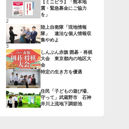
【ミニビラ】「熊本地
震・緊急募金にご協力
を」
陸上自衛隊「現地情報
隊」 違法な個人情報収
集やめよ
しんぶん赤旗 囲碁・将棋
大会 東京都内の地区大
会
特定の生き方を優遇
住民「子どもの遊び場、
守って」武蔵野市 石神
井川上流地下調節池