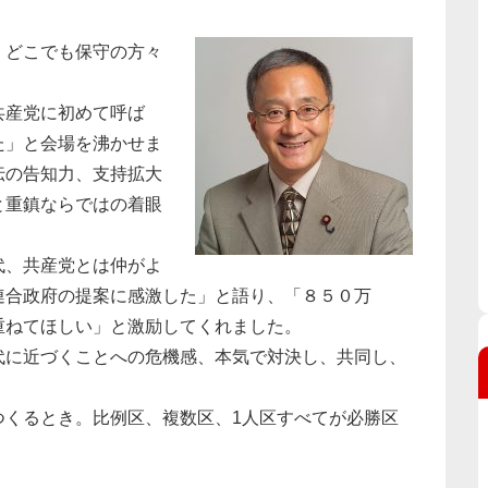
、どこでも保守の方々
共産党に初めて呼ば
た」と会場を沸かせま
伝の告知力、支持拡大
と重鎮ならではの着眼
代、共産党とは仲がよ
連合政府の提案に感激した」と語り、「８５０万
重ねてほしい」と激励してくれました。
代に近づくことへの危機感、本気で対決し、共同し、
つくるとき。比例区、複数区、1人区すべてが必勝区