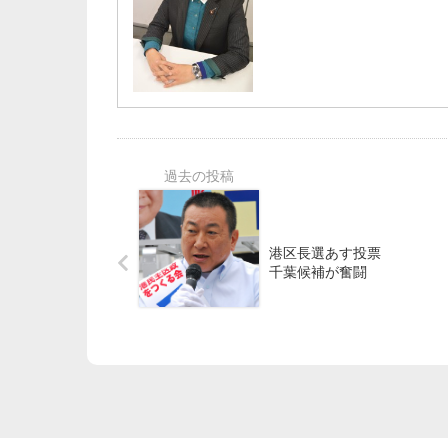
港区長選あす投票
千葉候補が奮闘