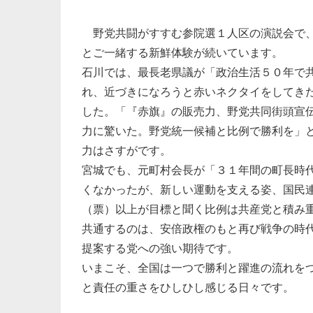
野党共闘がすすむ参院選１人区の演説会で
とご一緒する新鮮体験が続いています。
石川では、最長老県議が「政治生活５０年で
れ、近づきになろうと赤いネクタイをしてき
した。「『赤旗』の販売力、野党共同街頭宣
力に驚いた。野党統一候補と比例で勝利を」
力はさすがです。
宮城でも、元町村会長が「３１年間の町長時
くなかったが、新しい運動を支える姿、国民
（票）以上が目標と聞く比例は共産党と積み
共通するのは、安倍政権のもと再び戦争の時
提案する党への強い期待です。
いまこそ、全国は一つで勝利と躍進の流れを
と責任の重さをひしひし感じる日々です。