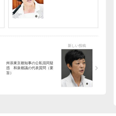
舛添東京都知事の公私混同疑
惑 和泉都議の代表質問（要
旨）