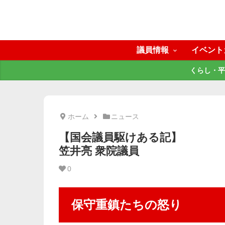
議員情報
イベント
くらし・平
ホーム
ニュース
【国会議員駆けある記】
笠井亮 衆院議員
0
保守重鎮たちの怒り