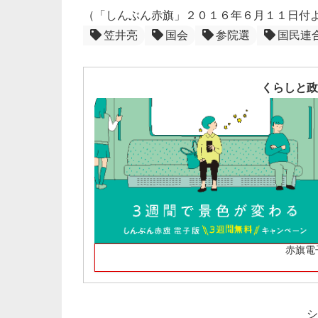
（「しんぶん赤旗」２０１６年６月１１日付
笠井亮
国会
参院選
国民連
くらしと政
赤旗電
シ