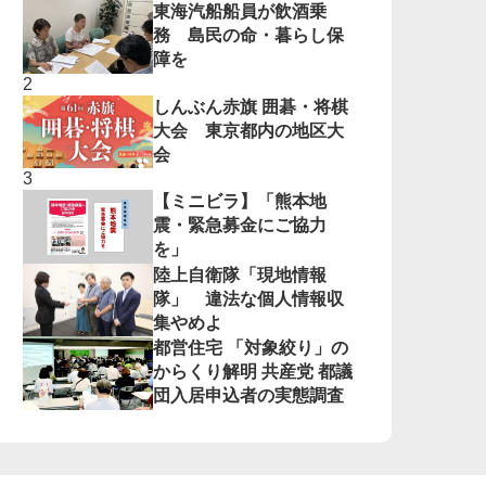
東海汽船船員が飲酒乗
務 島民の命・暮らし保
障を
しんぶん赤旗 囲碁・将棋
大会 東京都内の地区大
会
【ミニビラ】「熊本地
震・緊急募金にご協力
を」
陸上自衛隊「現地情報
隊」 違法な個人情報収
集やめよ
都営住宅 「対象絞り」の
からくり解明 共産党 都議
団入居申込者の実態調査