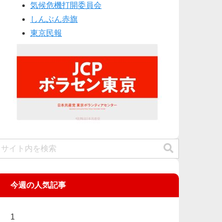
気候危機打開委員会
しんぶん赤旗
東京民報
今週の人気記事