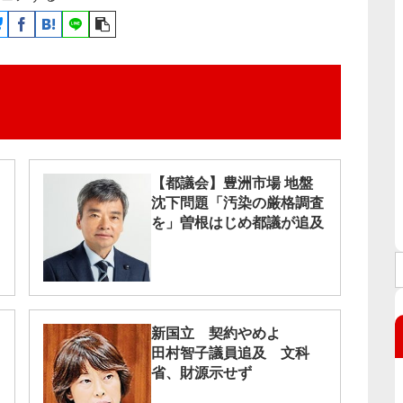
【都議会】豊洲市場 地盤
沈下問題「汚染の厳格調査
を」曽根はじめ都議が追及
新国立 契約やめよ
田村智子議員追及 文科
省、財源示せず