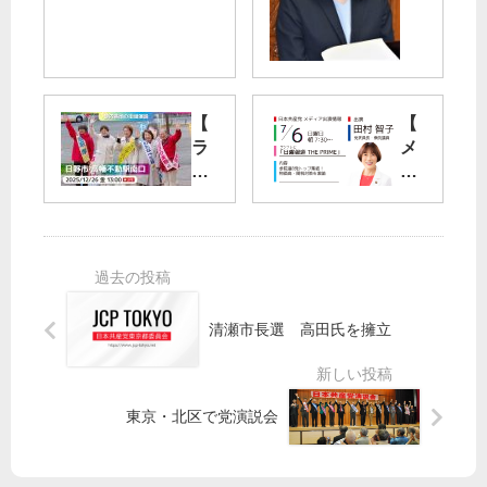
問
会
】
議
12/
】
３
日
（
本
【
【
水
共
ラ
メ
）
産
イ
デ
参
党
ブ
ィ
議
の
配
ア
院
吉
信
出
本
良
し
演
会
よ
ま
】
議
し
し
7/6
で
子
清瀬市長選 高田氏を擁立
た
(日
、
議
】
)
吉
員
日
田
良
森
本
村
よ
友
東京・北区で党演説会
共
智
し
・
産
子
子
加
党
委
参
計