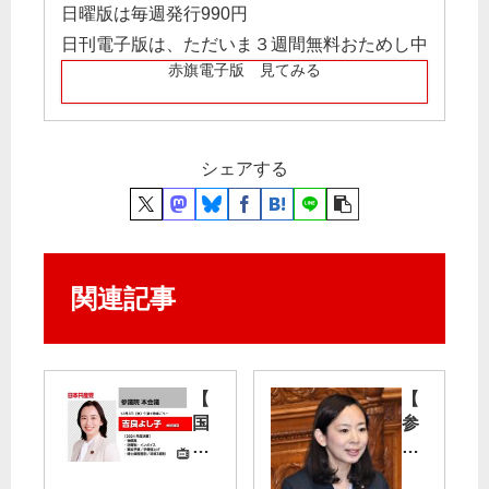
日曜版は毎週発行990円
日刊電子版は、ただいま３週間無料おためし中
赤旗電子版 見てみる
シェアする
関連記事
【
【
国
参
会
院
質
本