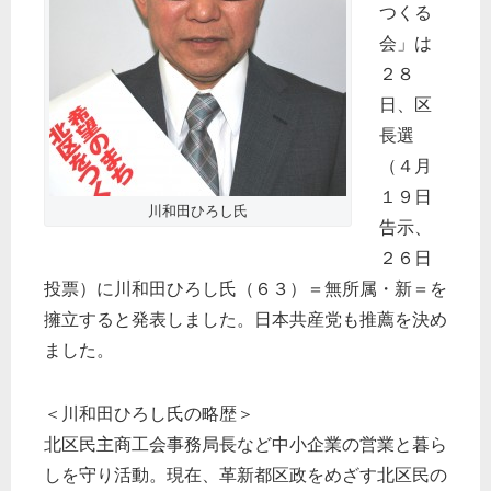
つくる
会」は
２８
日、区
長選
（４月
１９日
川和田ひろし氏
告示、
２６日
投票）に川和田ひろし氏（６３）＝無所属・新＝を
擁立すると発表しました。日本共産党も推薦を決め
ました。
＜川和田ひろし氏の略歴＞
北区民主商工会事務局長など中小企業の営業と暮ら
しを守り活動。現在、革新都区政をめざす北区民の