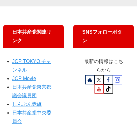
日
員
議
問
野
長
院
題
市
・
議
追
議
衆
員
及
日本共産党関連リ
SNSフォローボタ
団
院
が
、
議
質
ンク
ン
党
員
問
市
が
し
委
、
ま
JCP TOKYO チャ
最新の情報はこち
員
フ
す
ンネル
らから
会
ジ
JCP Movie
が
テ
高
レ
日本共産党東京都
幡
ビ
議会議員団
不
「
しんぶん赤旗
動
日
日本共産党中央委
駅
曜
前
報
員会
で
道
街