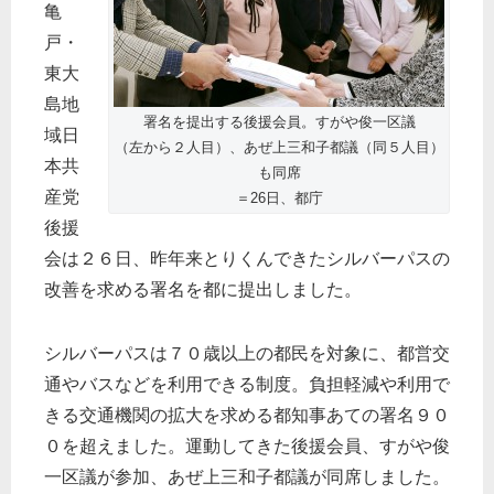
亀
戸・
東大
島地
署名を提出する後援会員。すがや俊一区議
域日
（左から２人目）、あぜ上三和子都議（同５人目）
本共
も同席
産党
＝26日、都庁
後援
会は２６日、昨年来とりくんできたシルバーパスの
改善を求める署名を都に提出しました。
シルバーパスは７０歳以上の都民を対象に、都営交
通やバスなどを利用できる制度。負担軽減や利用で
きる交通機関の拡大を求める都知事あての署名９０
０を超えました。運動してきた後援会員、すがや俊
一区議が参加、あぜ上三和子都議が同席しました。