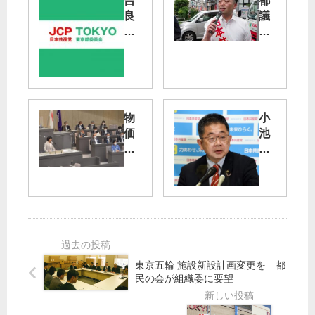
吉
都
良
議
よ
選
し
激
子
戦
参
議
荒
院
川
物
小
議
区
価
池
員
（
高
書
に
定
騰
記
対
数
暮
局
す
２
ら
長
る
）
し
が
事
守
会
実
小
れ
見
無
林
／
根
ひ
東京五輪 施設新設計画変更を 都
東
徹
民の会が組織委に要望
の
ろ
京
底
中
し
都
し
傷
予