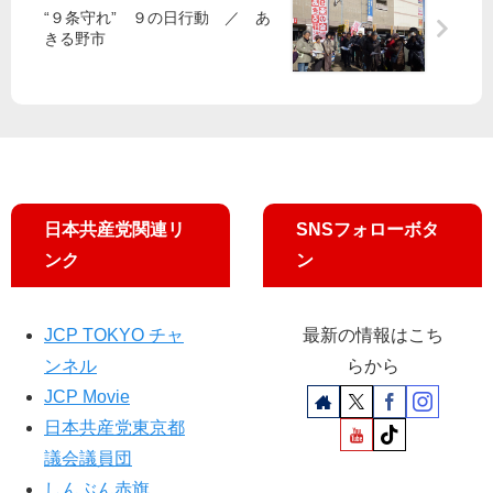
議
た
に
定
“９条守れ” ９の日行動 ／ あ
会
補
きる野市
抗
候
で
償
議
補
藤
と
し
（
田
セ
ま
新
り
ッ
す
）
ょ
ト
う
で
こ
自
都
粛
日本共産党関連リ
SNSフォローボタ
議
要
ンク
ン
が
請
対
を
策
／
JCP TOKYO チャ
最新の情報はこち
求
Ｐ
ンネル
らから
め
Ｃ
る
Ｒ
JCP Movie
検
日本共産党東京都
査
議会議員団
緊
しんぶん赤旗
急