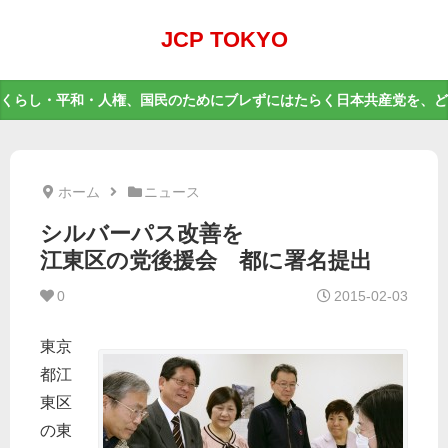
JCP TOKYO
くらし・平和・人権、国民のためにブレずにはたらく日本共産党を、ど
ホーム
ニュース
シルバーパス改善を
江東区の党後援会 都に署名提出
0
2015-02-03
東京
都江
東区
の東