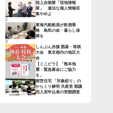
陸上自衛隊「現地情報
隊」 違法な個人情報収
集やめよ
東海汽船船員が飲酒乗
務 島民の命・暮らし保
障を
しんぶん赤旗 囲碁・将棋
大会 東京都内の地区大
会
【ミニビラ】「熊本地
震・緊急募金にご協力
を」
都営住宅 「対象絞り」の
からくり解明 共産党 都議
団入居申込者の実態調査