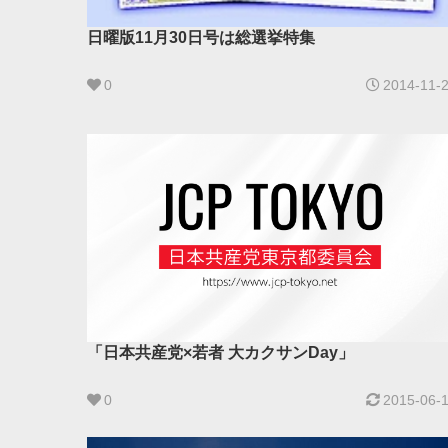
日曜版11月30日号は総選挙特集
0
2014-11-
「日本共産党×若者 大カクサンDay」
0
2015-06-