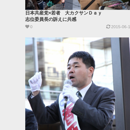
日本共産党×若者 大カクサンＤａｙ
志位委員長の訴えに共感
0
2015-06-