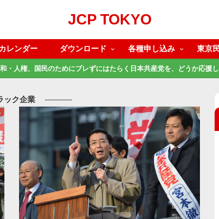
JCP TOKYO
カレンダー
ダウンロード
各種申し込み
東京
和・人権、国民のためにブレずにはたらく日本共産党を、どうか応援し
ラック企業