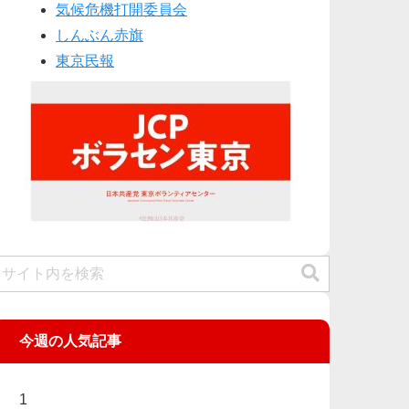
気候危機打開委員会
しんぶん赤旗
東京民報
今週の人気記事