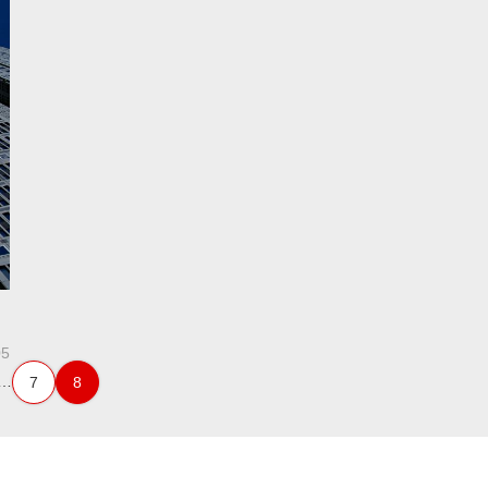
05
…
7
8